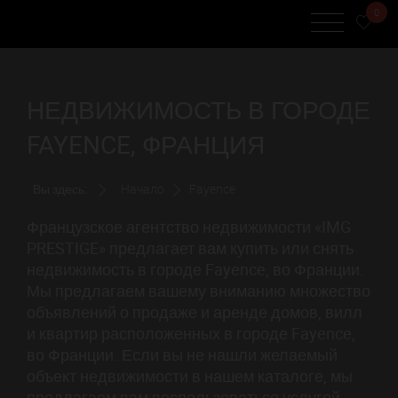
0
НЕДВИЖИМОСТЬ В ГОРОДЕ
FAYENCE, ФРАНЦИЯ
Вы здесь:
Начало
Fayence
Французское агентство недвижимости «IMG
PRESTIGE» предлагает вам купить или снять
недвижимость в городе Fayence, во Франции.
Мы предлагаем вашему вниманию множество
объявлений о продаже и аренде домов, вилл
и квартир расположенных в городе Fayence,
во Франции. Если вы не нашли желаемый
объект недвижимости в нашем каталоге, мы
предлагаем вам воспользоваться услугой