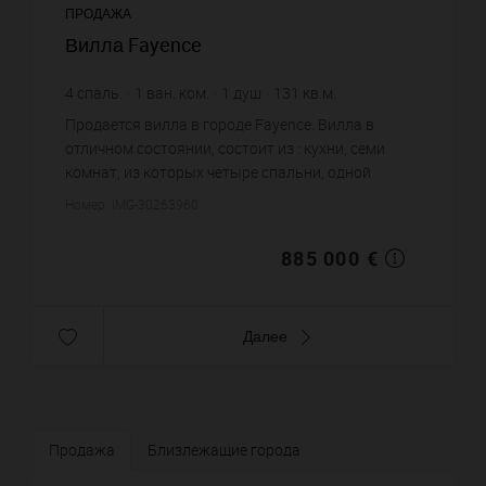
ПРОДАЖА
Вилла Fayence
4
спаль.
1
ван. ком.
1
душ
131
кв.м.
9 059
кв.м. зем. уч.
6 755,73 €
цена за кв.м.
Продается вилла в городе Fayence. Вилла в
отличном состоянии, состоит из : кухни, семи
комнат, из которых четыре спальни, одной
ванной комнаты, одной душевой, одного санузла.
Номер: IMG-30263960
Жилая площадь виллы при...
885 000 €
Далее
Продажа
Близлежащие города