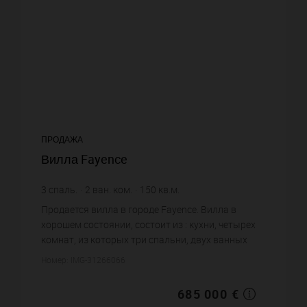
ПРОДАЖА
Вилла Fayence
3
спаль.
2
ван. ком.
150
кв.м.
3 100
кв.м. зем. уч.
4 566,67 €
цена за кв.м.
Продается вилла в городе Fayence. Вилла в
хорошем состоянии, состоит из : кухни, четырех
комнат, из которых три спальни, двух ванных
комнат. Жилая площадь виллы примерно : 150
Номер: IMG-31266066
m². Участок земли: 31 ...
685 000 €