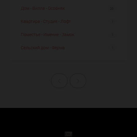
Дом - Вилла - Особняк
26
Квартира - Студия - Лофт
1
Поместье - Имение - Замок
1
Сельский дом - Ферма
1
Назад
Далее