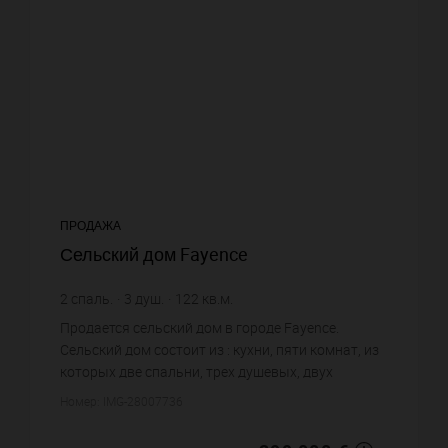
ПРОДАЖА
Сельский дом Fayence
2
спаль.
3
душ.
122
кв.м.
2 450,82 €
цена за кв.м.
Продается сельский дом в городе Fayence.
Сельский дом состоит из : кухни, пяти комнат, из
которых две спальни, трех душевых, двух
санузлов. Жилая площадь сельского дома
Номер: IMG-28007736
примерно : 122 m². Паркинг. Це...