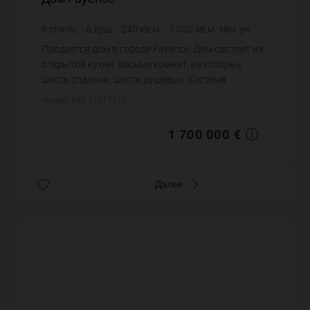
6
спаль.
6
душ.
240
кв.м.
1 000
кв.м. зем. уч.
7 083,33 €
цена за кв.м.
Продается дом в городе Fayence. Дом состоит из :
открытой кухни, восьми комнат, из которых
шесть спальни, шести душевых. Система
кондиционирования. Жилая площадь дома
Номер: IMG-31617272
примерно : 240 m². Участок земли...
1 700 000 €
Далее