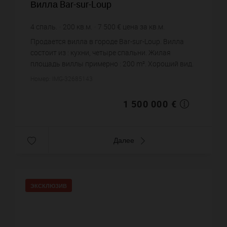
Вилла Bar-sur-Loup
4
спаль.
200
кв.м.
7 500 €
цена за кв.м.
Продается вилла в городе Bar-sur-Loup. Вилла
состоит из : кухни, четыре спальни. Жилая
площадь виллы примерно : 200 m². Хороший вид.
Бассейн. Цена объекта 1 500 000 €. ...
Номер: IMG-32685143
1 500 000 €
Далее
ЭКСКЛЮЗИВ