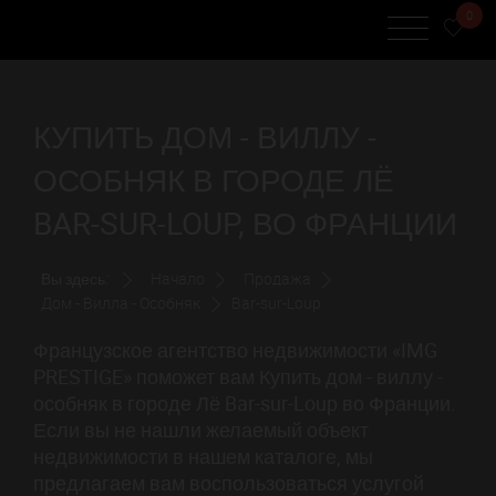
0
КУПИТЬ ДОМ - ВИЛЛУ -
ОСОБНЯК В ГОРОДЕ ЛЁ
BAR-SUR-LOUP, ВО ФРАНЦИИ
Вы здесь:
Начало
Продажа
Дом - Вилла - Особняк
Bar-sur-Loup
Французское агентство недвижимости «IMG
PRESTIGE» поможет вам Купить дом - виллу -
особняк в городе Лё Bar-sur-Loup во Франции.
Если вы не нашли желаемый объект
недвижимости в нашем каталоге, мы
предлагаем вам воспользоваться услугой