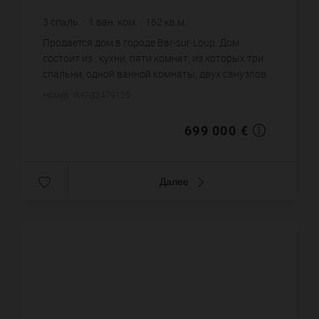
3
спаль.
1
ван. ком.
162
кв.м.
4 314,81 €
цена за кв.м.
Продается дом в городе Bar-sur-Loup. Дом
состоит из : кухни, пяти комнат, из которых три
спальни, одной ванной комнаты, двух санузлов.
Жилая площадь дома примерно : 162 m². Паркинг.
Номер: IMG-32479125
Постройка 1985 го...
699 000 €
Далее