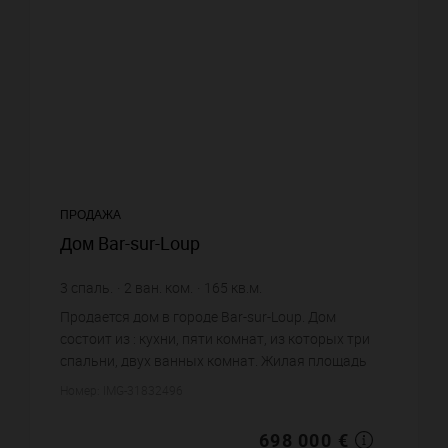
ПРОДАЖА
Дом Bar-sur-Loup
3
спаль.
2
ван. ком.
165
кв.м.
4 230,3 €
цена за кв.м.
Продается дом в городе Bar-sur-Loup. Дом
состоит из : кухни, пяти комнат, из которых три
спальни, двух ванных комнат. Жилая площадь
дома примерно : 165 m². Хороший вид. Бассейн.
Номер: IMG-31832496
Постройка 1950 года. ...
698 000 €