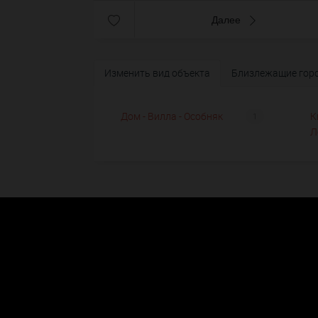
Далее
Изменить вид объекта
Близлежащие гор
Дом - Вилла - Особняк
К
1
Л