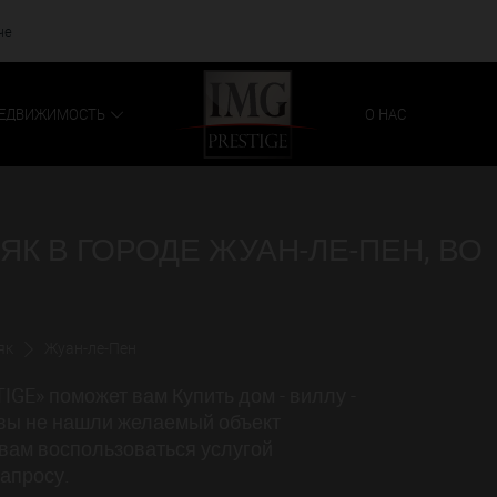
че
ЕДВИЖИМОСТЬ
О НАС
НЯК В ГОРОДЕ ЖУАН-ЛЕ-ПЕН, ВО
як
Жуан-ле-Пен
GE» поможет вам Купить дом - виллу -
 вы не нашли желаемый объект
вам воспользоваться услугой
апросу.