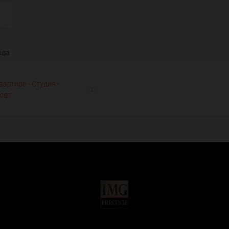
ода
вартира - Студия -
2
офт