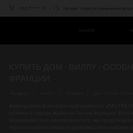
+33.6.7*.**.**.31
|
Сегодня
: только по назначенной встре
НАЧАЛО
Н
КУПИТЬ ДОМ - ВИЛЛУ - ОСОБ
ФРАНЦИИ
Вы здесь:
Начало
Продажа
Дом - Вилла - Особн
Французское агентство недвижимости «IMG PRESTI
особняк в городе Жуан-ле-Пен во Франции. Если
недвижимости в нашем каталоге, мы предлагаем 
персонального поиска недвижимости по вашему з