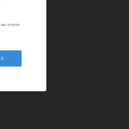
14+
voi
ь
 вы хотите
СЕ