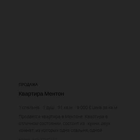
ПРОДАЖА
Квартира Ментон
1
спальня
1
душ
51
кв.м.
9 000 €
цена за кв.м.
Продается квартира в Ментоне. Квартира в
отличном состоянии, состоит из : кухни, двух
комнат, из которых одна спальня, одной
душевой, одного санузла. Жилая площадь
Номер: IMG-32280152