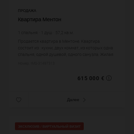
ПРОДАЖА
Квартира Ментон
1
спальня
1
душ
57,2
кв.м.
10 751,75 €
цена за кв.м.
Продается квартира в Ментоне. Квартира
состоит из : кухни, двух комнат, из которых одна
спальня, одной душевой, одного санузла. Жилая
площадь квартиры примерно : 57 m². Вид на море.
Номер: IMG-31497313
Цена объекта 615 ...
615 000 €
Далее
ЭКСКЛЮЗИВ /
ВИРТУАЛЬНЫЙ ВИЗИТ