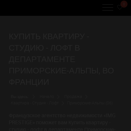
0
КУПИТЬ КВАРТИРУ -
СТУДИЮ - ЛОФТ В
ДЕПАРТАМЕНТЕ
ПРИМОРСКИЕ-АЛЬПЫ, ВО
ФРАНЦИИ
Вы здесь:
Начало
Продажа
Квартира - Студия - Лофт
Приморские-Альпы (06)
Французское агентство недвижимости «IMG
PRESTIGE» поможет вам Купить квартиру -
студию - лофт в департаменте Приморские-