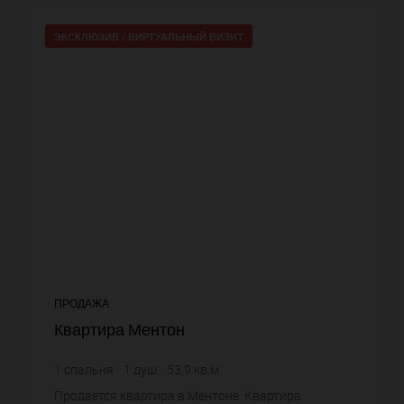
ЭКСКЛЮЗИВ /
ВИРТУАЛЬНЫЙ ВИЗИТ
ПРОДАЖА
Квартира Ментон
1
спальня
1
душ
53,9
кв.м.
7 699,44 €
цена за кв.м.
Продается квартира в Ментоне. Квартира