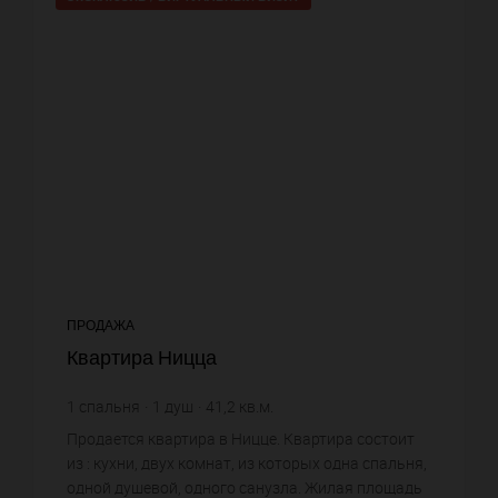
ПРОДАЖА
Квартира Ницца
1
спальня
1
душ
41,2
кв.м.
7 766,99 €
цена за кв.м.
Продается квартира в Ницце. Квартира состоит
из : кухни, двух комнат, из которых одна спальня,
одной душевой, одного санузла. Жилая площадь