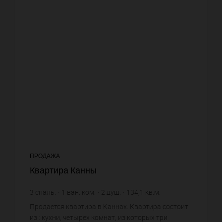
ПРОДАЖА
Квартира Канны
3
спаль.
1
ван. ком.
2
душ.
134,1
кв.м.
27 516,78 €
цена за кв.м.
Продается квартира в Каннах. Квартира состоит
из : кухни, четырех комнат, из которых три