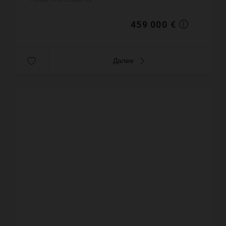
квартиры примерно : 51 m². Вид на ...
459 000 €
Далее