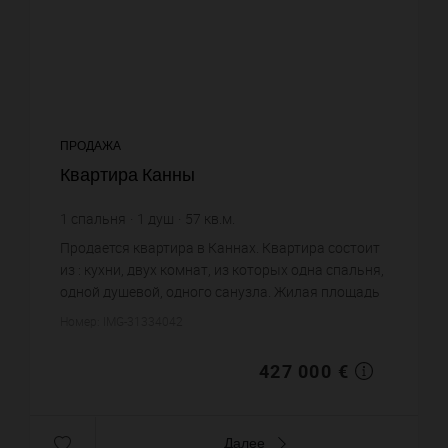
ПРОДАЖА
Квартира Канны
1
спальня
1
душ
57
кв.м.
7 491,23 €
цена за кв.м.
Продается квартира в Каннах. Квартира состоит
из : кухни, двух комнат, из которых одна спальня,
одной душевой, одного санузла. Жилая площадь
квартиры примерно : 57 m². Паркинг. Постройка
Номер: IMG-31334042
1975 года. Ц...
427 000 €
Далее