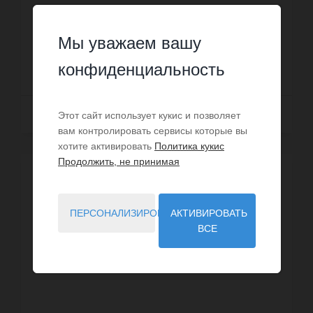
спальни, одной ванной комнаты, двух душевых,
трех санузлов. Жилая площадь квартиры
Номер: IMG-32233772
примерно : 134 m². Паркинг....
Мы уважаем вашу
3 690 000 €
конфиденциальность
Далее
Этот сайт использует кукис и позволяет
вам контролировать сервисы которые вы
хотите активировать
Политика кукис
Продолжить, не принимая
ВИРТУАЛЬНЫЙ ВИЗИТ
ПЕРСОНАЛИЗИРОВАТЬ
АКТИВИРОВАТЬ
ВСЕ