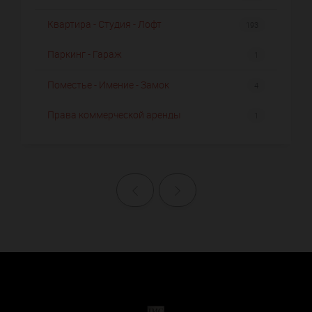
Квартира - Студия - Лофт
193
Паркинг - Гараж
1
Поместье - Имение - Замок
4
Права коммерческой аренды
1
Назад
Далее