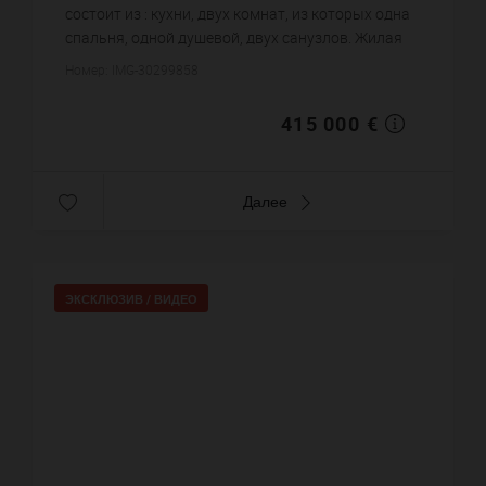
состоит из : кухни, двух комнат, из которых одна
спальня, одной душевой, двух санузлов. Жилая
площадь квартиры примерно : 53 m². Вид на море.
Номер: IMG-30299858
Паркинг. Постройка...
415 000 €
Далее
ЭКСКЛЮЗИВ /
ВИДЕО