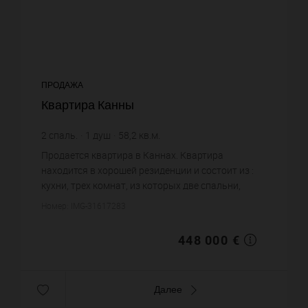
ПРОДАЖА
Квартира Канны
2
спаль.
1
душ
58,2
кв.м.
7 697,59 €
цена за кв.м.
Продается квартира в Каннах. Квартира
находится в хорошей резиденции и состоит из :
кухни, трех комнат, из которых две спальни,
одной душевой, одного санузла. Жилая площадь
Номер: IMG-31617283
квартиры примерно : 58 m²....
448 000 €
Далее