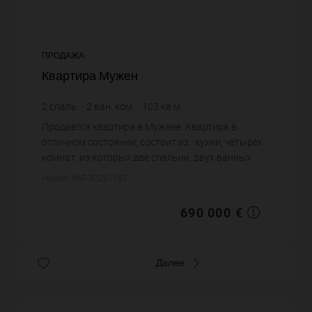
ПРОДАЖА
Квартира Мужен
2
спаль.
2
ван. ком.
103
кв.м.
6 699,03 €
цена за кв.м.
Продается квартира в Мужене. Квартира в
отличном состоянии, состоит из : кухни, четырех
комнат, из которых две спальни, двух ванных
комнат, двух санузлов. Жилая площадь квартиры
Номер: IMG-32261182
примерно : 103 m². Х...
690 000 €
Далее