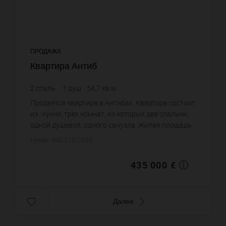
ПРОДАЖА
Квартира Антиб
2
спаль.
1
душ
54,7
кв.м.
7 952,47 €
цена за кв.м.
Продается квартира в Антибах. Квартира состоит
из : кухни, трех комнат, из которых две спальни,
одной душевой, одного санузла. Жилая площадь
квартиры примерно : 54 m². Постройка 1957 года.
Номер: IMG-31517939
Цена объек...
435 000 €
Далее