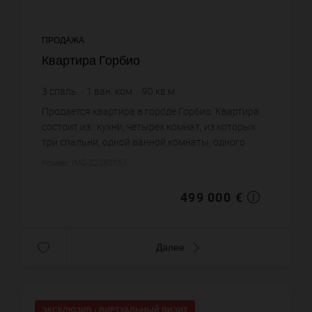
ПРОДАЖА
Квартира Горбио
3
спаль.
1
ван. ком.
90
кв.м.
5 544,44 €
цена за кв.м.
Продается квартира в городе Горбио. Квартира
состоит из : кухни, четырех комнат, из которых
три спальни, одной ванной комнаты, одного
санузла. Жилая площадь квартиры примерно : 90
Номер: IMG-32280151
m². Хороший вид. Це...
499 000 €
Далее
ЭКСКЛЮЗИВ /
ВИРТУАЛЬНЫЙ ВИЗИТ