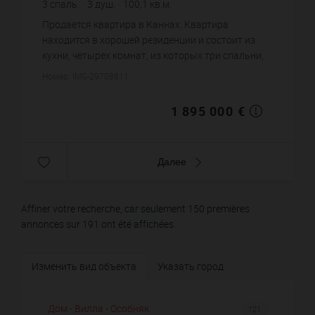
3
спаль.
3
душ.
100,1
кв.м.
18 931,07 €
цена за кв.м.
Продается квартира в Каннах. Квартира
находится в хорошей резиденции и состоит из :
кухни, четырех комнат, из которых три спальни,
трех душевых, двух санузлов. Жилая площадь
Номер: IMG-29708811
квартиры примерно : 100 m...
1 895 000 €
Далее
Affiner votre recherche, car seulement 150 premières
annonces sur 191 ont été affichées.
Изменить вид объекта
Указать город
Дом - Вилла - Особняк
121