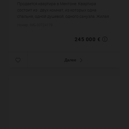
9 386,97 €
цена за кв.м.
Продается квартира в Ментоне. Квартира
состоит из : двух комнат, из которых одна
спальня, одной душевой, одного санузла. Жилая
площадь квартиры примерно : 26 m². Паркинг.
Номер: IMG-30724179
Постройка 1700 года. Цена объ...
245 000 €
Далее