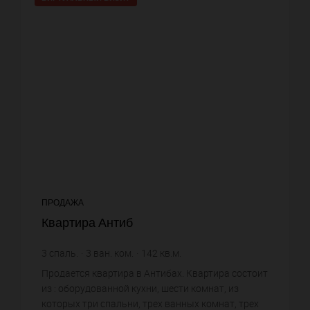
ПРОДАЖА
Квартира Антиб
3
спаль.
3
ван. ком.
142
кв.м.
10 492,96 €
цена за кв.м.
Продается квартира в Антибах. Квартира состоит
из : оборудованной кухни, шести комнат, из
которых три спальни, трех ванных комнат, трех