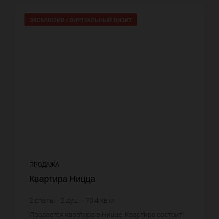
ЭКСКЛЮЗИВ /
ВИРТУАЛЬНЫЙ ВИЗИТ
ПРОДАЖА
Квартира Ницца
2
спаль.
2
душ.
70,4
кв.м.
11 789,77 €
цена за кв.м.
Продается квартира в Ницце. Квартира состоит