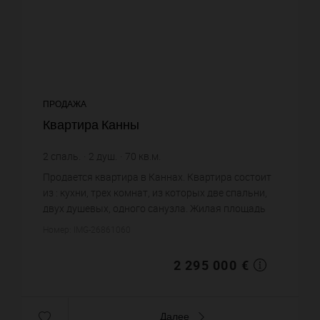
ПРОДАЖА
Квартира Канны
2
спаль.
2
душ.
70
кв.м.
32 785,71 €
цена за кв.м.
Продается квартира в Каннах. Квартира состоит
из : кухни, трех комнат, из которых две спальни,
двух душевых, одного санузла. Жилая площадь
квартиры примерно : 70 m². Паркинг. Постройка
Номер: IMG-26861060
1968 года. Цен...
2 295 000 €
Далее