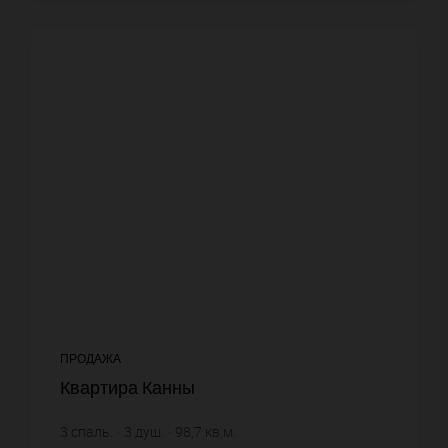
ПРОДАЖА
Квартира Канны
3
спаль.
3
душ.
98,7
кв.м.