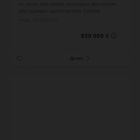
из : кухни, трех комнат, из которых две спальни,
двух душевых, одного санузла. Система
кондиционирования. Жилая площадь квартиры
Номер: IMG-33241344
примерно : 70 m². Цена об...
830 000 €
Далее