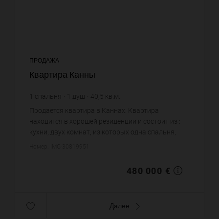
ПРОДАЖА
Квартира Канны
1
спальня
1
душ
40,5
кв.м.
11 851,85 €
цена за кв.м.
Продается квартира в Каннах. Квартира
находится в хорошей резиденции и состоит из :
кухни, двух комнат, из которых одна спальня,
одной душевой, одного санузла. Жилая площадь
Номер: IMG-30819951
квартиры примерно : 40 m²...
480 000 €
Далее