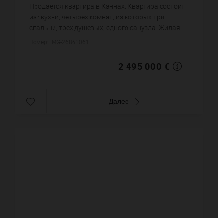
25 278,62 €
цена за кв.м.
Продается квартира в Каннах. Квартира состоит
из : кухни, четырех комнат, из которых три
спальни, трех душевых, одного санузла. Жилая
площадь квартиры примерно : 98 m². Паркинг.
Номер: IMG-26861061
Постройка 1936 года. ...
2 495 000 €
Далее