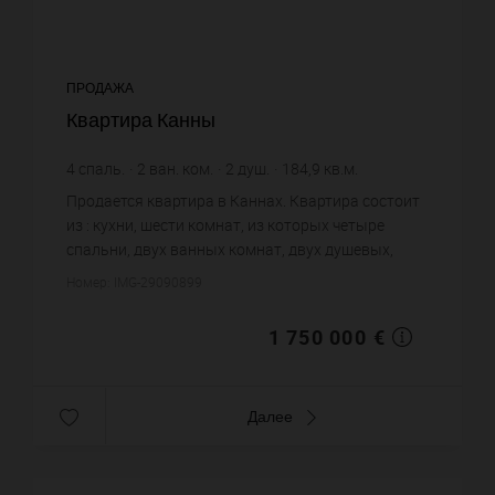
ПРОДАЖА
Квартира Канны
4
спаль.
2
ван. ком.
2
душ.
184,9
кв.м.
9 464,58 €
цена за кв.м.
Продается квартира в Каннах. Квартира состоит
из : кухни, шести комнат, из которых четыре
спальни, двух ванных комнат, двух душевых,
четырех санузлов. Жилая площадь квартиры
Номер: IMG-29090899
примерно : 184 m². Хороши...
1 750 000 €
Далее