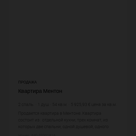
ПРОДАЖА
Квартира Ментон
2
спаль.
1
душ
54
кв.м.
5 925,93 €
цена за кв.м.
Продается квартира в Ментоне. Квартира
состоит из : отдельной кухни, трех комнат, из
которых две спальни, одной душевой, одного
санузла. Жилая площадь квартиры примерно : 54
Номер: IMG-33301816