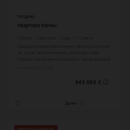
ПРОДАЖА
Квартира Канны
2
спаль.
1
ван. ком.
1
душ
111,2
кв.м.
8 498,2 €
цена за кв.м.
Продается квартира в Каннах. Квартира состоит
из : кухни, четырех комнат, из которых две
спальни, одной ванной комнаты, одной душевой.
Жилая площадь квартиры примерно : 111 m².
Номер: IMG-29873145
Паркинг. Постройка 190...
945 000 €
Далее
ВИРТУАЛЬНЫЙ ВИЗИТ