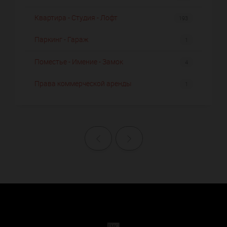
Квартира - Студия - Лофт
193
Паркинг - Гараж
1
Поместье - Имение - Замок
4
Права коммерческой аренды
1
Назад
Далее