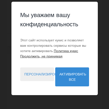
которых две спальни, одной душевой, одного
санузла. Жилая площадь квартиры примерно : 57
Номер: IMG-33253281
m². Бассейн. Паркинг. Цен...
Мы уважаем вашу
1 199 000 €
конфиденциальность
Далее
Этот сайт использует кукис и позволяет
вам контролировать сервисы которые вы
хотите активировать
Политика кукис
Продолжить, не принимая
ВИРТУАЛЬНЫЙ ВИЗИТ
ПЕРСОНАЛИЗИРОВАТЬ
АКТИВИРОВАТЬ
ВСЕ