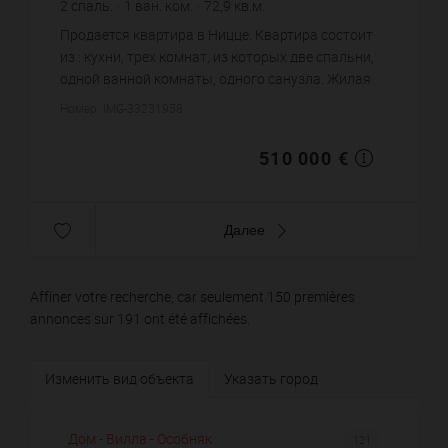
2
спаль.
1
ван. ком.
72,9
кв.м.
6 995,88 €
цена за кв.м.
Продается квартира в Ницце. Квартира состоит
из : кухни, трех комнат, из которых две спальни,
одной ванной комнаты, одного санузла. Жилая
площадь квартиры примерно : 72 m². Хороший
Номер: IMG-33231958
вид. Бассейн. Парк...
510 000 €
Далее
Affiner votre recherche, car seulement 150 premières
annonces sur 191 ont été affichées.
Изменить вид объекта
Указать город
Дом - Вилла - Особняк
121