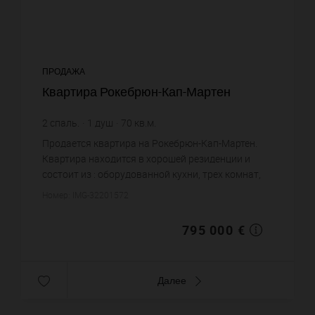
ПРОДАЖА
Квартира Рокебрюн-Кап-Мартен
2
спаль.
1
душ
70
кв.м.
11 357,14 €
цена за кв.м.
Продается квартира на Рокебрюн-Кап-Мартен.
Квартира находится в хорошей резиденции и
состоит из : оборудованной кухни, трех комнат,
из которых две спальни, одной душевой, двух
Номер: IMG-32201572
санузлов. Система конди...
795 000 €
Далее