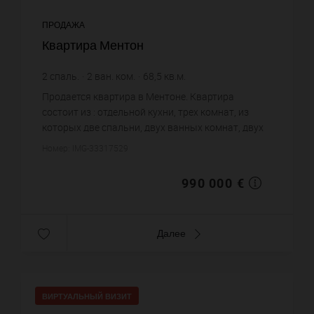
ПРОДАЖА
Квартира Ментон
2
спаль.
2
ван. ком.
68,5
кв.м.
14 452,55 €
цена за кв.м.
Продается квартира в Ментоне. Квартира
состоит из : отдельной кухни, трех комнат, из
которых две спальни, двух ванных комнат, двух
санузлов. Жилая площадь квартиры примерно :
Номер: IMG-33317529
68 m². Паркинг. Постройк...
990 000 €
Далее
ВИРТУАЛЬНЫЙ ВИЗИТ