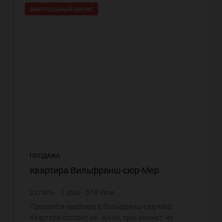
ВИРТУАЛЬНЫЙ ВИЗИТ
ПРОДАЖА
Квартира Вильфранш-сюр-Мер
2
спаль.
1
душ
57,8
кв.м.
20 743,94 €
цена за кв.м.
Продается квартира в Вильфранш-сюр-Мер.
Квартира состоит из : кухни, трех комнат, из