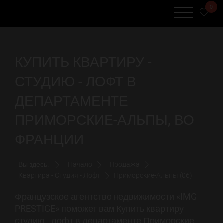
0
КУПИТЬ КВАРТИРУ -
СТУДИЮ - ЛОФТ В
ДЕПАРТАМЕНТЕ
ПРИМОРСКИЕ-АЛЬПЫ, ВО
ФРАНЦИИ
Вы здесь:
Начало
Продажа
Квартира - Студия - Лофт
Приморские-Альпы (06)
Французское агентство недвижимости «IMG
PRESTIGE» поможет вам Купить квартиру -
студию - лофт в департаменте Приморские-