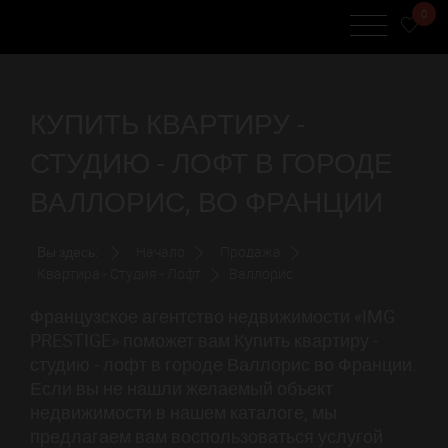
0
КУПИТЬ КВАРТИРУ -
СТУДИЮ - ЛОФТ В ГОРОДЕ
ВАЛЛОРИС, ВО ФРАНЦИИ
Вы здесь:
Начало
Продажа
Квартира - Студия - Лофт
Валлорис
Французское агентство недвижимости «IMG
PRESTIGE» поможет вам Купить квартиру -
студию - лофт в городе Валлорис во Франции.
Если вы не нашли желаемый объект
недвижимости в нашем каталоге, мы
предлагаем вам воспользоваться услугой