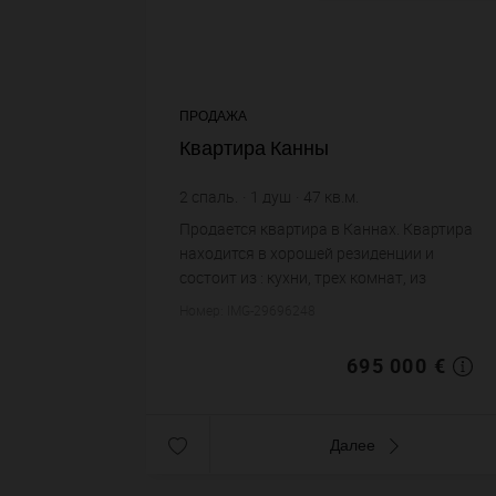
ПРОДАЖА
Квартира Канны
2
спаль.
1
душ
47
кв.м.
14 787,23 €
цена за кв.м.
Продается квартира в Каннах. Квартира
находится в хорошей резиденции и
состоит из : кухни, трех комнат, из
которых две спальни, одной душевой,
Номер: IMG-29696248
одного санузла. Жилая площадь
квартиры примерно : 47 m²....
695 000 €
Далее