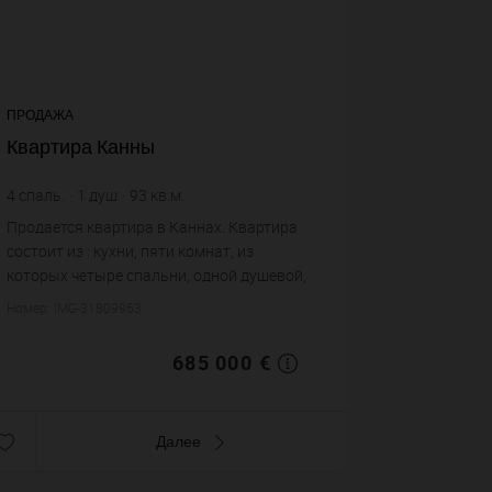
ПРОДАЖА
Квартира Канны
4
спаль.
1
душ
93
кв.м.
7 365,59 €
цена за кв.м.
Продается квартира в Каннах. Квартира
состоит из : кухни, пяти комнат, из
которых четыре спальни, одной душевой,
одного санузла. Жилая площадь
Номер: IMG-31809963
квартиры примерно : 93 m². Вид на море.
Паркинг. Построй...
685 000 €
Далее