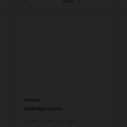
Далее
ПРОДАЖА
Квартира Канны
3
спаль.
3
душ.
100,1
кв.м.