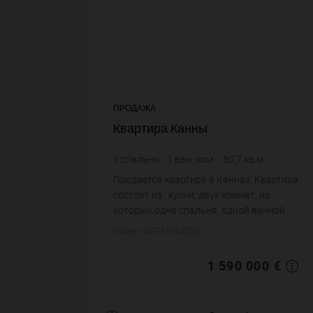
ПРОДАЖА
Квартира Канны
1
спальня
1
ван. ком.
60,7
кв.м.
26 194,4 €
цена за кв.м.
Продается квартира в Каннах. Квартира
состоит из : кухни, двух комнат, из
которых одна спальня, одной ванной
комнаты, одного санузла. Система
Номер: IMG-31064230
кондиционирования. Жилая площадь
квартиры примерно : 60 m...
1 590 000 €