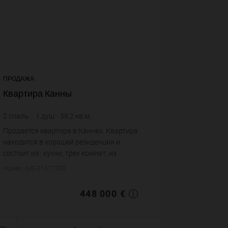
ПРОДАЖА
Квартира Канны
2
спаль.
1
душ
58,2
кв.м.
7 697,59 €
цена за кв.м.
Продается квартира в Каннах. Квартира
находится в хорошей резиденции и
состоит из : кухни, трех комнат, из
которых две спальни, одной душевой,
Номер: IMG-31617283
одного санузла. Жилая площадь
квартиры примерно : 58 m²....
448 000 €