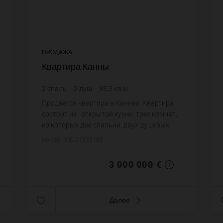
ПРОДАЖА
Квартира Канны
2
спаль.
2
душ.
88,3
кв.м.
33 975,08 €
цена за кв.м.
Продается квартира в Каннах. Квартира
состоит из : открытой кухни, трех комнат,
из которых две спальни, двух душевых,
двух санузлов. Жилая площадь квартиры
Номер: IMG-31833188
примерно : 88 m². Постройка 1970 года.
Цена...
3 000 000 €
Далее