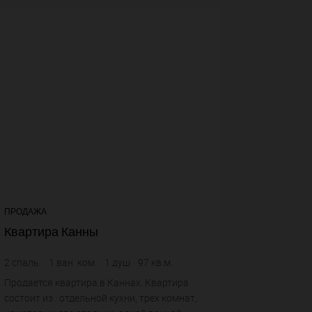
4+
voir plu
ПРОДАЖА
Квартира Канны
2
спаль.
1
ван. ком.
1
душ
97
кв.м.
10 195,88 €
цена за кв.м.
Продается квартира в Каннах. Квартира
состоит из : отдельной кухни, трех комнат,