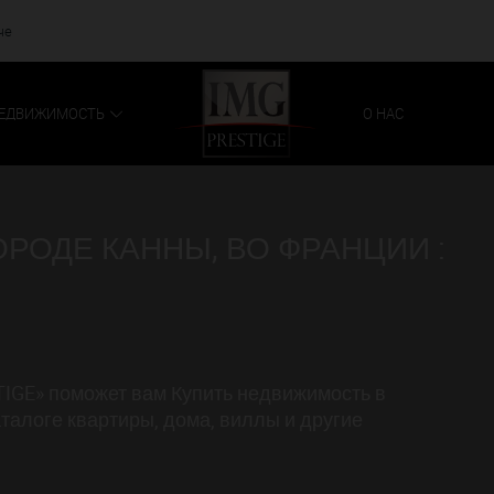
че
ЕДВИЖИМОСТЬ
О НАС
РОДЕ КАННЫ, ВО ФРАНЦИИ :
IGE» поможет вам Купить недвижимость в
талоге квартиры, дома, виллы и другие