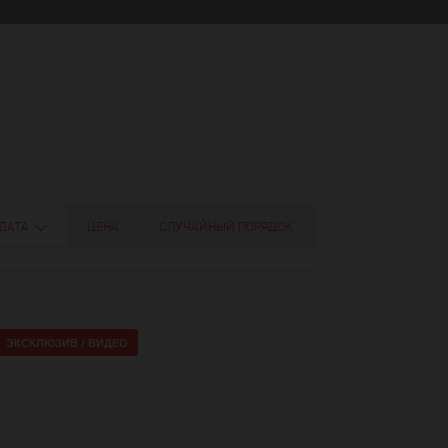
ДАТА
ЦЕНА
СЛУЧАЙНЫЙ ПОРЯДОК
ЭКСКЛЮЗИВ /
ВИДЕО
7+
voir plu