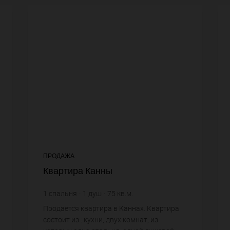
ПРОДАЖА
Квартира Канны
1
спальня
1
душ
75
кв.м.
9 800 €
цена за кв.м.
Продается квартира в Каннах. Квартира
состоит из : кухни, двух комнат, из