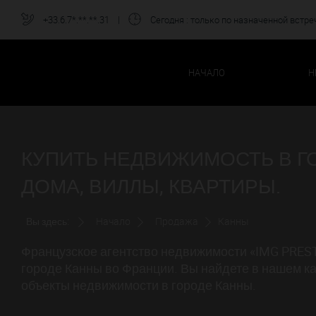
+33.6.7*.**.**.31
|
Сегодня
: только по назначенной встре
НАЧАЛО
Н
КУПИТЬ НЕДВИЖИМОСТЬ В ГО
ДОМА, ВИЛЛЫ, КВАРТИРЫ.
Вы здесь:
Начало
Продажа
Канны
Французское агентство недвижимости «IMG PREST
городе Канны во Франции. Вы найдете в нашем ка
объекты недвижимости в городе Канны.