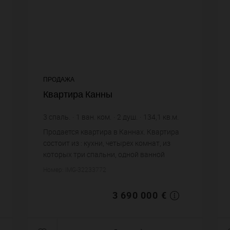
ПРОДАЖА
Квартира Канны
3
спаль.
1
ван. ком.
2
душ.
134,1
кв.м.
27 516,78 €
цена за кв.м.
Продается квартира в Каннах. Квартира
состоит из : кухни, четырех комнат, из
которых три спальни, одной ванной
комнаты, двух душевых, трех санузлов.
Номер: IMG-32233772
Жилая площадь квартиры примерно : 134
m². Паркинг....
3 690 000 €