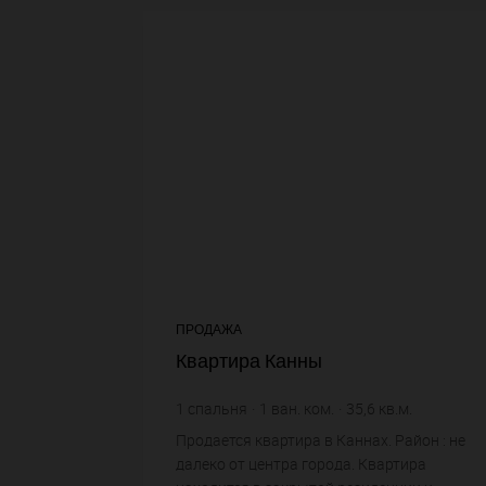
ПРОДАЖА
Квартира Канны
1
спальня
1
ван. ком.
35,6
кв.м.
4 185,39 €
цена за кв.м.
Продается квартира в Каннах. Район : не
далеко от центра города. Квартира