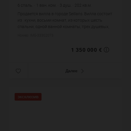
6
спаль.
1
ван. ком.
3
душ.
202
кв.м.
5 000
кв.м. зем. уч.
6 683,17 €
цена за кв.м.
Продается вилла в городе Seillans. Вилла состоит
из : кухни, восьми комнат, из которых шесть
спальни, одной ванной комнаты, трех душевых,
четырех санузлов. Жилая площадь виллы
Номер: IMG-33302073
примерно : 202 m². Учас...
1 350 000 €
Далее
ЭКСКЛЮЗИВ