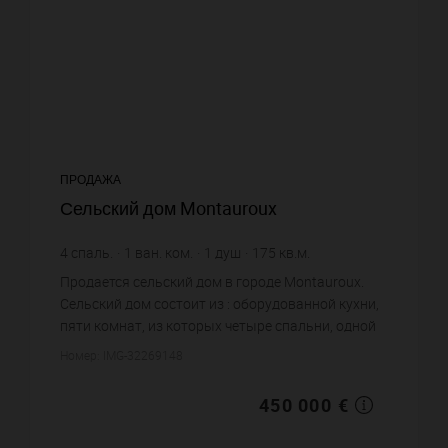
ПРОДАЖА
Сельский дом Montauroux
4
спаль.
1
ван. ком.
1
душ
175
кв.м.
2 571,43 €
цена за кв.м.
Продается сельский дом в городе Montauroux.
Сельский дом состоит из : оборудованной кухни,
пяти комнат, из которых четыре спальни, одной
ванной комнаты, одной душевой, четырех
Номер: IMG-32269148
санузлов. Жилая площадь...
450 000 €