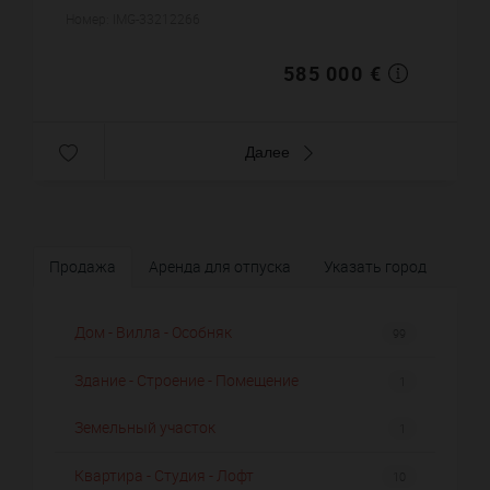
санузлов. Жилая площадь дома примерно : 161
Номер: IMG-33212266
m². Участок земл...
585 000 €
Далее
Продажа
Аренда для отпуска
Указать город
Дом - Вилла - Особняк
99
Здание - Строение - Помещение
1
Земельный участок
1
Квартира - Студия - Лофт
10