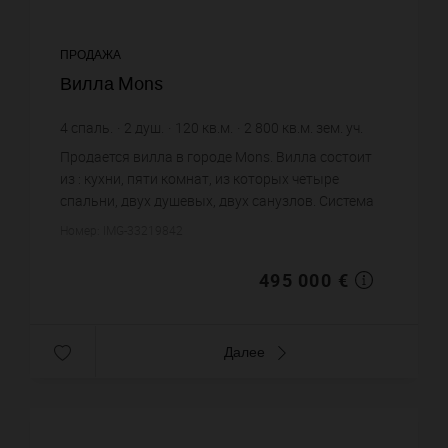
ПРОДАЖА
Вилла Mons
4
спаль.
2
душ.
120
кв.м.
2 800
кв.м. зем. уч.
4 125 €
цена за кв.м.
Продается вилла в городе Mons. Вилла состоит
из : кухни, пяти комнат, из которых четыре
спальни, двух душевых, двух санузлов. Система
кондиционирования. Жилая площадь виллы
Номер: IMG-33219842
примерно : 120 m². Участок...
495 000 €
Далее