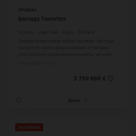
ПРОДАЖА
Бастида Tourrettes
5
спаль.
1
ван. ком.
4
душ.
328
кв.м.
11 432,93 €
цена за кв.м.
Продается бастида в городе Tourrettes. Бастида
состоит из : кухни, восьми комнат, из которых
пять спальни, одной ванной комнаты, четырех
душевых, санузлов. Жилая площадь бастиды
Номер: IMG-27104614
примерно : 328 m². Б...
3 750 000 €
Далее
ЭКСКЛЮЗИВ