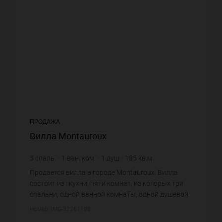
ПРОДАЖА
Вилла Montauroux
3
спаль.
1
ван. ком.
1
душ
185
кв.м.
3 351,35 €
цена за кв.м.
Продается вилла в городе Montauroux. Вилла
состоит из : кухни, пяти комнат, из которых три
спальни, одной ванной комнаты, одной душевой,
одного санузла. Жилая площадь виллы примерно
Номер: IMG-32261188
: 185 m². Бассейн...