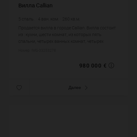
Вилла Callian
5
спаль.
4
ван. ком.
260
кв.м.
2 240
кв.м. зем. уч.
3 769,23 €
цена за кв.м.
Продается вилла в городе Callian. Вилла состоит
из : кухни, шести комнат, из которых пять
спальни, четырех ванных комнат, четырех
санузлов. Система кондиционирования. Жилая
Номер: IMG-33253278
площадь виллы примерно : 2...
980 000 €
Далее