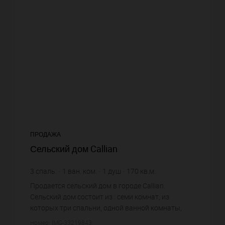
ПРОДАЖА
Сельский дом Callian
3
спаль.
1
ван. ком.
1
душ
170
кв.м.
1 500 €
цена за кв.м.
Продается сельский дом в городе Callian.
Сельский дом состоит из : семи комнат, из
которых три спальни, одной ванной комнаты,
одной душевой, двух санузлов. Жилая площадь
Номер: IMG-33219843