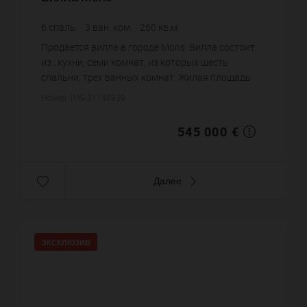
6
спаль.
3
ван. ком.
260
кв.м.
2 690
кв.м. зем. уч.
2 096,15 €
цена за кв.м.
Продается вилла в городе Mons. Вилла состоит
из : кухни, семи комнат, из которых шесть
спальни, трех ванных комнат. Жилая площадь
виллы примерно : 260 m². Участок земли: 26.9 сот.
Номер: IMG-31148939
Бассейн. Паркинг. Ц...
545 000 €
Далее
ЭКСКЛЮЗИВ