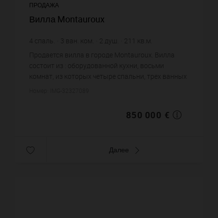
ПРОДАЖА
Вилла Montauroux
4
спаль.
3
ван. ком.
2
душ.
211
кв.м.
4 028,44 €
цена за кв.м.
Продается вилла в городе Montauroux. Вилла
состоит из : оборудованной кухни, восьми
комнат, из которых четыре спальни, трех ванных
комнат, двух душевых, шести санузлов. Жилая
Номер: IMG-32327089
площадь виллы примерно :...
850 000 €
Далее