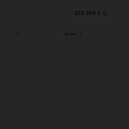
сельского дома примерно : 170 ...
255 000 €
Далее