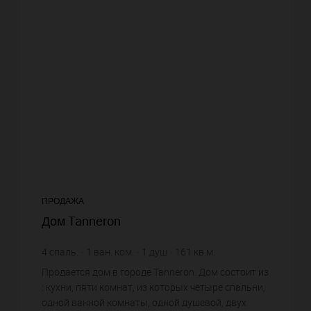
ПРОДАЖА
Дом Tanneron
4
спаль.
1
ван. ком.
1
душ
161
кв.м.
1 550
кв.м. зем. уч.
3 633,54 €
цена за кв.м.
Продается дом в городе Tanneron. Дом состоит из
: кухни, пяти комнат, из которых четыре спальни,
одной ванной комнаты, одной душевой, двух