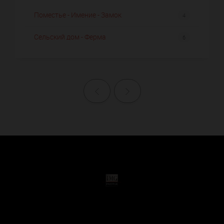
Поместье - Имение - Замок
4
Сельский дом - Ферма
6
Назад
Далее