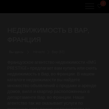
0
НЕДВИЖИМОСТЬ В ВАР,
ФРАНЦИЯ
Вы здесь:
Начало
Вар (83)
Французское агентство недвижимости «IMG
PRESTIGE» предлагает вам купить или снять
недвижимость в Вар, во Франции. В нашем
каталоге недвижимости вы найдете
множество объявлений о продаже и аренде
домов, вилл и квартир расположенных в
департаменте Вар, во Франции. Наше
агентство так же оказывает услуги по
персональному поиску недвижимости по