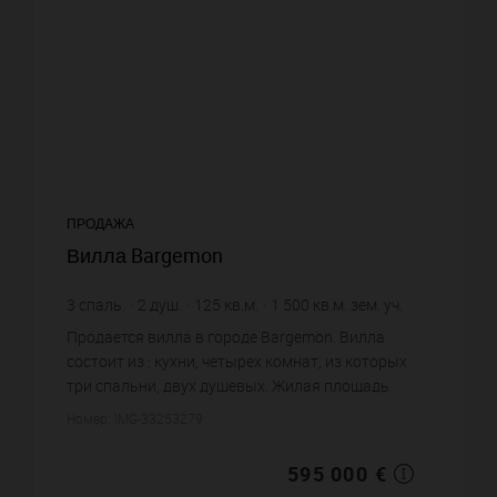
ПРОДАЖА
Вилла Bargemon
3
спаль.
2
душ.
125
кв.м.
1 500
кв.м. зем. уч.
4 760 €
цена за кв.м.
Продается вилла в городе Bargemon. Вилла
состоит из : кухни, четырех комнат, из которых
три спальни, двух душевых. Жилая площадь
виллы примерно : 125 m². Участок земли: 15 сот.
Номер: IMG-33253279
Бассейн. Паркинг. Пост...
595 000 €