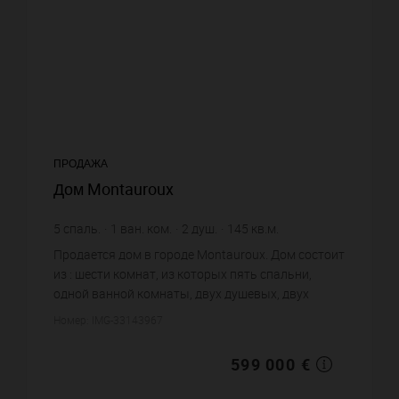
ПРОДАЖА
Дом Montauroux
5
спаль.
1
ван. ком.
2
душ.
145
кв.м.
2 500
кв.м. зем. уч.
4 131,03 €
цена за кв.м.
Продается дом в городе Montauroux. Дом состоит
из : шести комнат, из которых пять спальни,
одной ванной комнаты, двух душевых, двух
санузлов. Жилая площадь дома примерно : 145
Номер: IMG-33143967
m². Участок земли: 25 со...
599 000 €