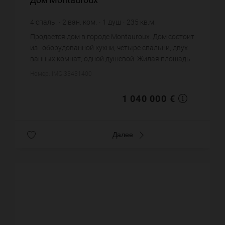
4
спаль.
2
ван. ком.
1
душ
235
кв.м.
2 017
кв.м. зем. уч.
4 425,53 €
цена за кв.м.
Продается дом в городе Montauroux. Дом состоит
из : оборудованной кухни, четыре спальни, двух
ванных комнат, одной душевой. Жилая площадь
дома примерно : 235 m². Участок земли: 20.17 сот.
Номер: IMG-33431400
Бассейн. Па...
1 040 000 €
Далее