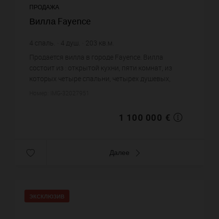
ПРОДАЖА
Вилла Fayence
4
спаль.
4
душ.
203
кв.м.
5 418,72 €
цена за кв.м.
Продается вилла в городе Fayence. Вилла
состоит из : открытой кухни, пяти комнат, из
которых четыре спальни, четырех душевых,
одного санузла. Жилая площадь виллы примерно
Номер: IMG-32027951
: 203 m². Бассейн. Постройка...
1 100 000 €
Далее
ЭКСКЛЮЗИВ