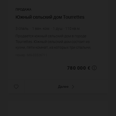
ПРОДАЖА
Южный сельский дом Tourrettes
3
спаль.
1
ван. ком.
1
душ
110
кв.м.
3 500
кв.м. зем. уч.
7 090,91 €
цена за кв.м.
Продается южный сельский дом в городе
Tourrettes. Южный сельский дом состоит из :
кухни, пяти комнат, из которых три спальни,
одной ванной комнаты, одной душевой. Жилая
Номер: IMG-33326711
площадь южного сельского дома ...
780 000 €
Далее