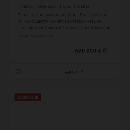
4
спаль.
1
ван. ком.
1
душ
136
кв.м.
4 558,82 €
цена за кв.м.
Продается вилла в городе Mons. Вилла состоит
из : кухни, шести комнат, из которых четыре
спальни, одной ванной комнаты, одной душевой,
двух санузлов. Жилая площадь виллы примерно :
Номер: IMG-33453746
136 m². Бассейн. П...
620 000 €
Далее
ЭКСКЛЮЗИВ