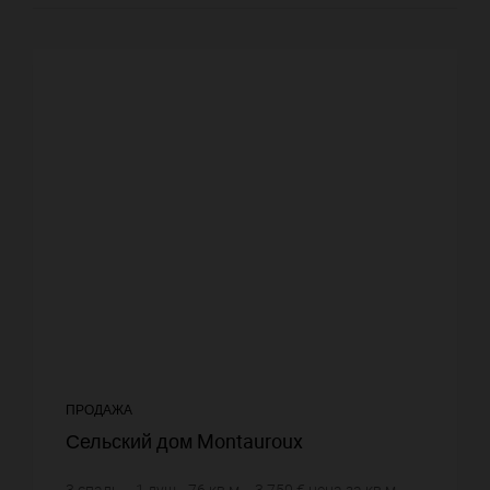
ПРОДАЖА
Сельский дом Montauroux
3
спаль.
1
душ
76
кв.м.
3 750 €
цена за кв.м.