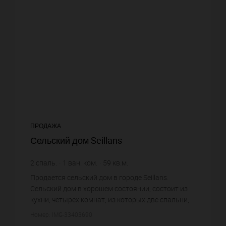
ПРОДАЖА
Сельский дом Seillans
2
спаль.
1
ван. ком.
59
кв.м.
4 406,78 €
цена за кв.м.
Продается сельский дом в городе Seillans.
Сельский дом в хорошем состоянии, состоит из :
кухни, четырех комнат, из которых две спальни,
одной ванной комнаты, одного санузла. Жилая
Номер: IMG-33403690
площадь сельского ...