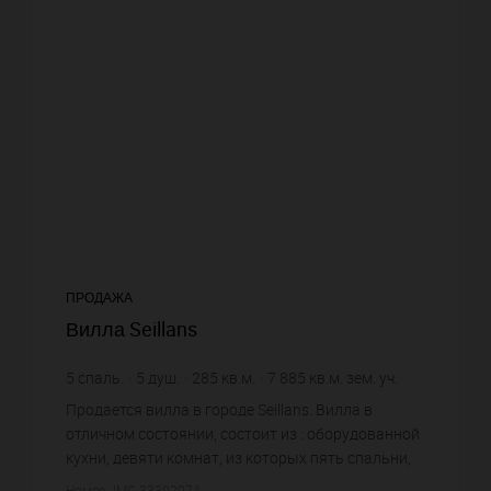
ПРОДАЖА
Вилла Seillans
5
спаль.
5
душ.
285
кв.м.
7 885
кв.м. зем. уч.
7 719,3 €
цена за кв.м.
Продается вилла в городе Seillans. Вилла в
отличном состоянии, состоит из : оборудованной
кухни, девяти комнат, из которых пять спальни,
пяти душевых, шести санузлов. Жилая площадь
Номер: IMG-33302074