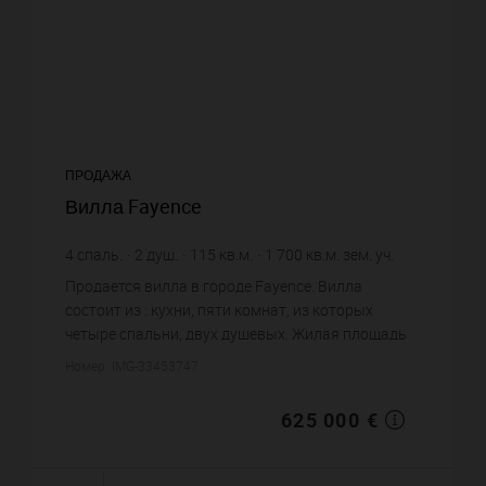
ПРОДАЖА
Вилла Fayence
4
спаль.
2
душ.
115
кв.м.
1 700
кв.м. зем. уч.
5 434,78 €
цена за кв.м.
Продается вилла в городе Fayence. Вилла
состоит из : кухни, пяти комнат, из которых
четыре спальни, двух душевых. Жилая площадь
виллы примерно : 115 m². Участок земли: 17 сот.
Номер: IMG-33453747
Бассейн. Паркинг. Постр...
625 000 €