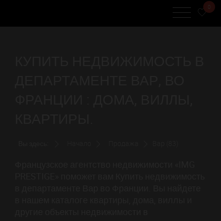
0
КУПИТЬ НЕДВИЖИМОСТЬ В
ДЕПАРТАМЕНТЕ ВАР, ВО
ФРАНЦИИ : ДОМА, ВИЛЛЫ,
КВАРТИРЫ.
Вы здесь:
Начало
Продажа
Вар (83)
Французское агентство недвижимости «IMG
PRESTIGE» поможет вам Купить недвижимость
в департаменте Вар во Франции. Вы найдете
в нашем каталоге квартиры, дома, виллы и
другие объекты недвижимости в