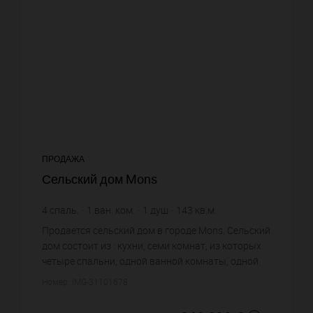
ПРОДАЖА
Сельский дом Mons
4
спаль.
1
ван. ком.
1
душ
143
кв.м.
2 440,56 €
цена за кв.м.
Продается сельский дом в городе Mons. Сельский
дом состоит из : кухни, семи комнат, из которых
четыре спальни, одной ванной комнаты, одной
душевой, двух санузлов. Жилая площадь
Номер: IMG-31101678
сельского дома примерн...