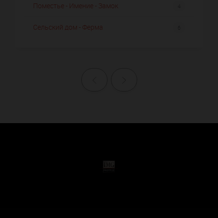
Поместье - Имение - Замок
4
Сельский дом - Ферма
6
Назад
Далее