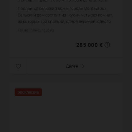
Продается сельский дом в городе Montauroux.
Сельский дом состоит из : кухни, четырех комнат,
из которых три спальни, одной душевой, одного
санузла. Жилая площадь сельского дома
Номер: IMG-33463590
примерно : 76 m². Хоро...
285 000 €
Далее
ЭКСКЛЮЗИВ