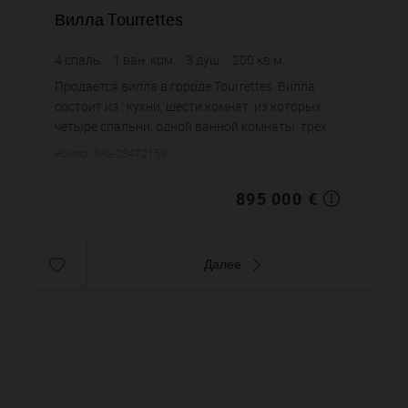
Вилла Tourrettes
4
спаль.
1
ван. ком.
3
душ.
200
кв.м.
7 500
кв.м. зем. уч.
4 475 €
цена за кв.м.
Продается вилла в городе Tourrettes. Вилла
состоит из : кухни, шести комнат, из которых
четыре спальни, одной ванной комнаты, трех
душевых, четырех санузлов. Жилая площадь
Номер: IMG-28472159
виллы примерно : 200 m². Уч...
895 000 €
Далее