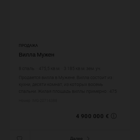
ПРОДАЖА
Вилла Мужен
8
спаль.
475,5
кв.м.
3 185
кв.м. зем. уч.
10 304,94 €
цена за кв.м.
Продается вилла в Мужене. Вилла состоит из :
кухни, десяти комнат, из которых восемь
спальни. Жилая площадь виллы примерно : 475
m². Участок земли: 31.85 сот. Бассейн. Паркинг.
Номер: IMG-20714388
Постройка 1951 года. Ц...
4 900 000 €
Далее