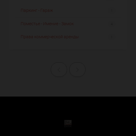
Паркинг - Гараж
1
Поместье - Имение - Замок
4
Права коммерческой аренды
1
Назад
Далее