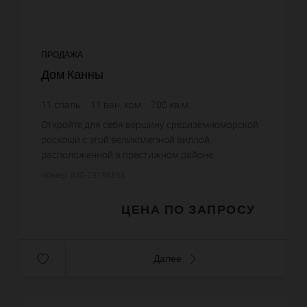
ПРОДАЖА
Дом Канны
11
спаль.
11
ван. ком.
700
кв.м.
4 600
кв.м. зем. уч.
Откройте для себя вершину средиземноморской
роскоши с этой великолепной виллой,
расположенной в престижном районе
Калифорния в Каннах. Эта вилла предлагает
Номер: IMG-29196866
эксклюзивные условия жизни и
высококачествен...
ЦЕНА ПО ЗАПРОСУ
Далее