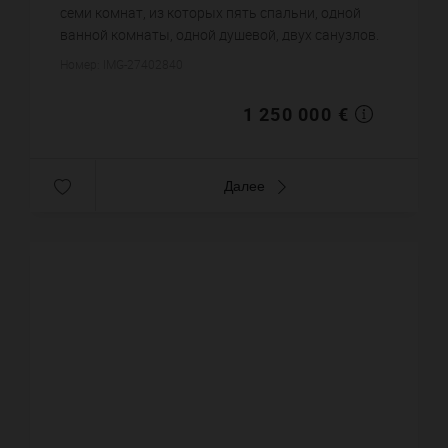
семи комнат, из которых пять спальни, одной
ванной комнаты, одной душевой, двух санузлов.
Жилая площадь дома примерно : 173 m².
Номер: IMG-27402840
Постройка 1970 года. Ц...
1 250 000 €
Далее