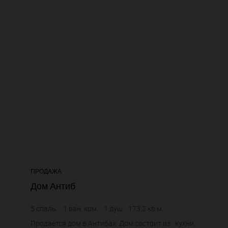
ПРОДАЖА
Дом Антиб
5
спаль.
1
ван. ком.
1
душ
173,2
кв.м.
7 217,09 €
цена за кв.м.
Продается дом в Антибах. Дом состоит из : кухни,