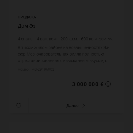
ПРОДАЖА
Дом Эз
4
спаль.
4
ван. ком.
200
кв.м.
600
кв.м. зем. уч.
15 000 €
цена за кв.м.
В тихом жилом районе на возвышенностях Эз-
сюр-Мер, очаровательная вилла полностью
отреставрированная с изысканным вкусом, с
бассейном и террасами и прекрасным видом на
Номер: IMG-29196902
залив Эз. Вилла состоит из прихо...
3 000 000 €
Далее