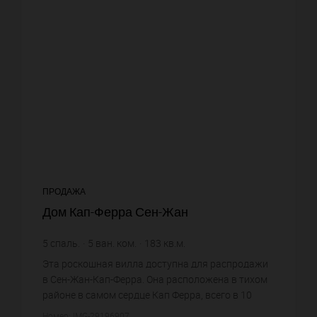
ПРОДАЖА
Дом Кап-Ферра Сен-Жан
5
спаль.
5
ван. ком.
183
кв.м.
3 600
кв.м. зем. уч.
51 912,57 €
цена за кв.м.
Эта роскошная вилла доступна для распродажи
в Сен-Жан-Кап-Ферра. Она расположена в тихом
районе в самом сердце Кап Ферра, всего в 10
минутах ходьбы от Гранд Отеля. Эта
Номер: IMG-29196907