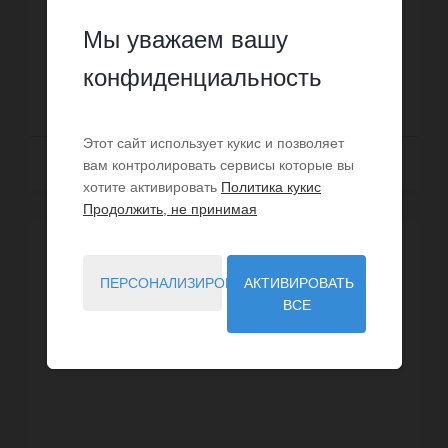
франко-итальянской границе. Это редкое
владение с очарованием прошлых времен,
Мы уважаем вашу
Номер: IMG-29196860
расположенное в идиллическом месте с ...
конфиденциальность
6 900 000 €
Этот сайт использует кукис и позволяет
Далее
вам контролировать сервисы которые вы
хотите активировать
Политика кукис
Продолжить, не принимая
ЭКСКЛЮЗИВ
ПЕРСОНАЛИЗИРОВАТЬ
АКТИВИРОВАТЬ
ВСЕ