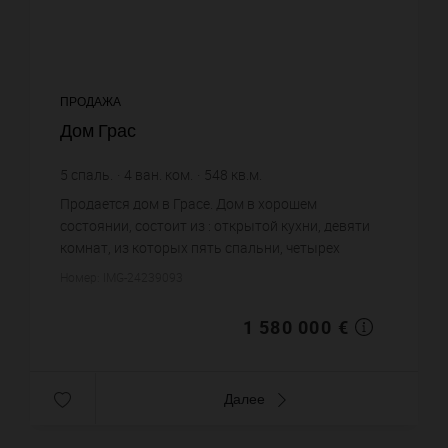
ПРОДАЖА
Дом Грас
5
спаль.
4
ван. ком.
548
кв.м.
2 883,21 €
цена за кв.м.
Продается дом в Грасе. Дом в хорошем
состоянии, состоит из : открытой кухни, девяти
комнат, из которых пять спальни, четырех
ванных комнат. Жилая площадь дома примерно :
Номер: IMG-24239093
548 m². Хороший вид. Бассейн...
1 580 000 €
Далее