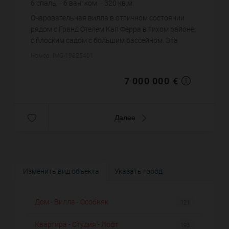
6
спаль.
6
ван. ком.
320
кв.м.
1 234
кв.м. зем. уч.
21 875 €
цена за кв.м.
Очаровательная вилла в отличном состоянии
рядом с Гранд Отелем Кап Ферра в тихом районе,
с плоским садом с большим бассейном. Эта
недавно отремонтированная вилла расположена
Номер: IMG-19825401
на трех уровнях и состоит ...
7 000 000 €
Далее
Изменить вид объекта
Указать город
Дом - Вилла - Особняк
121
Квартира - Студия - Лофт
193