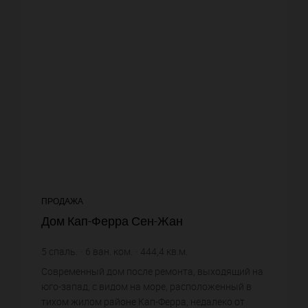
ПРОДАЖА
Дом Кап-Ферра Сен-Жан
5
спаль.
6
ван. ком.
444,4
кв.м.
1 840
кв.м. зем. уч.
40 166,52 €
цена за кв.м.
Современный дом после ремонта, выходящий на
юго-запад, с видом на море, расположенный в
тихом жилом районе Кап-Ферра, недалеко от