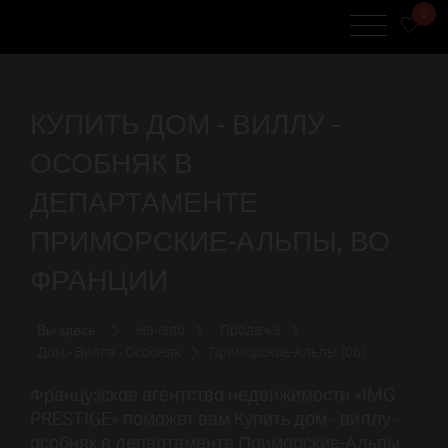
0
КУПИТЬ ДОМ - ВИЛЛУ -
ОСОБНЯК В
ДЕПАРТАМЕНТЕ
ПРИМОРСКИЕ-АЛЬПЫ, ВО
ФРАНЦИИ
Вы здесь:
Начало
Продажа
Дом - Вилла - Особняк
Приморские-Альпы (06)
Французское агентство недвижимости «IMG
PRESTIGE» поможет вам Купить дом - виллу -
особняк в департаменте Приморские-Альпы