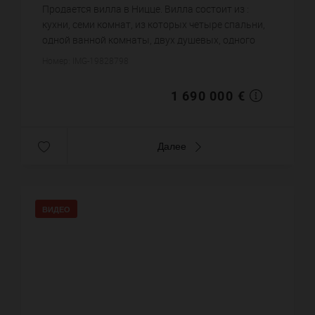
1 526
кв.м. зем. уч.
8 578,68 €
цена за кв.м.
Продается вилла в Ницце. Вилла состоит из :
кухни, семи комнат, из которых четыре спальни,
одной ванной комнаты, двух душевых, одного
санузла. Система кондиционирования. Жилая
Номер: IMG-19828798
площадь виллы примерно ...
1 690 000 €
Далее
ВИДЕО