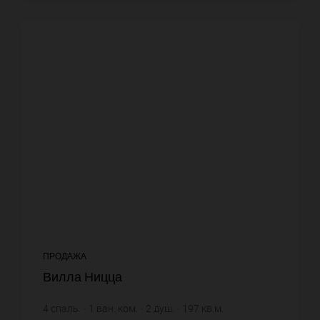
ПРОДАЖА
Вилла Ницца
4
спаль.
1
ван. ком.
2
душ.
197
кв.м.