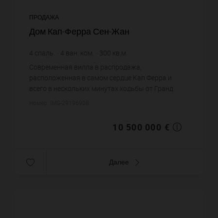
ПРОДАЖА
Дом Кап-Ферра Сен-Жан
4
спаль.
4
ван. ком.
300
кв.м.
2 000
кв.м. зем. уч.
35 000 €
цена за кв.м.
Современная вилла в распродажа,
расположенная в самом сердце Кап Ферра и
всего в нескольких минутах ходьбы от Гранд
Отеля. Она имеет прекрасный плоский сад и
Номер: IMG-29196908
большой бассейн. На первом этаже находится...
10 500 000 €
Далее