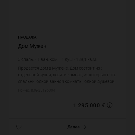
ПРОДАЖА
Дом Мужен
5
спаль.
1
ван. ком.
1
душ
189,1
кв.м.
6 848,23 €
цена за кв.м.
Продается дом в Мужене. Дом состоит из :
отдельной кухни, девяти комнат, из которых пять
спальни, одной ванной комнаты, одной душевой.
Жилая площадь дома примерно : 189 m². Бассейн.
Номер: IMG-25196304
Паркинг. Постройк...
1 295 000 €
Далее