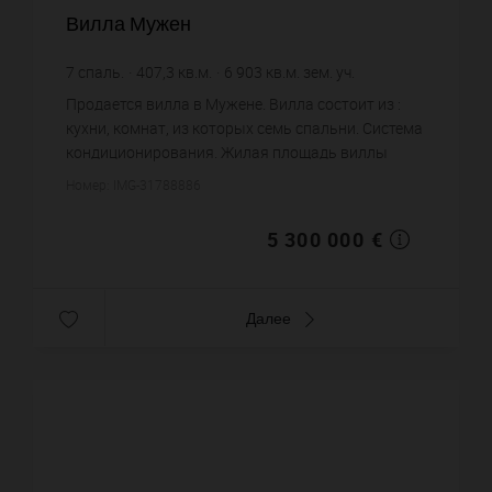
Вилла Мужен
7
спаль.
407,3
кв.м.
6 903
кв.м. зем. уч.
13 012,52 €
цена за кв.м.
Продается вилла в Мужене. Вилла состоит из :
кухни, комнат, из которых семь спальни. Система
кондиционирования. Жилая площадь виллы
примерно : 407 m². Участок земли: 69.03 сот.
Номер: IMG-31788886
Хороший вид. Бассейн....
5 300 000 €
Далее