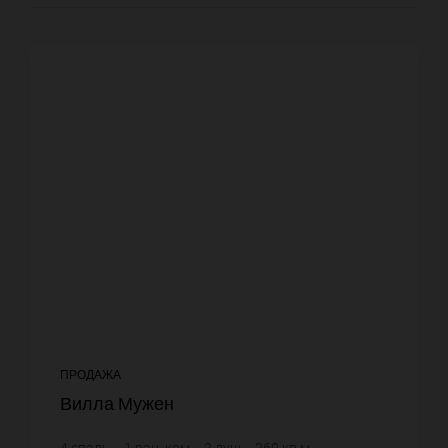
ПРОДАЖА
Вилла Мужен
4
спаль.
1
ван. ком.
2
душ.
260
кв.м.