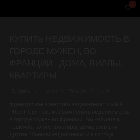
0
КУПИТЬ НЕДВИЖИМОСТЬ В
ГОРОДЕ МУЖЕН, ВО
ФРАНЦИИ : ДОМА, ВИЛЛЫ,
КВАРТИРЫ.
Вы здесь:
Начало
Продажа
Мужен
Французское агентство недвижимости «IMG
PRESTIGE» поможет вам Купить недвижимость
в городе Мужен во Франции. Вы найдете в
нашем каталоге квартиры, дома, виллы и
другие объекты недвижимости в городе