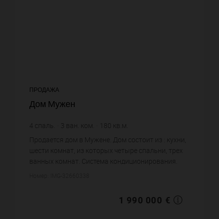
ПРОДАЖА
Дом Мужен
4
спаль.
3
ван. ком.
180
кв.м.
11 055,56 €
цена за кв.м.
Продается дом в Мужене. Дом состоит из : кухни,
шести комнат, из которых четыре спальни, трех
ванных комнат. Система кондиционирования.
Жилая площадь дома примерно : 180 m². Бассейн.
Номер: IMG-32660338
Паркинг. Цена об...
1 990 000 €