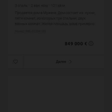
3
спаль.
2
ван. ком.
121
кв.м.
7 016,53 €
цена за кв.м.
Продается дом в Мужене. Дом состоит из : кухни,
пяти комнат, из которых три спальни, двух
ванных комнат. Жилая площадь дома примерно :
121 m². Бассейн. Цена объекта 849 000 €. ...
Номер: IMG-32234180
849 000 €
Далее