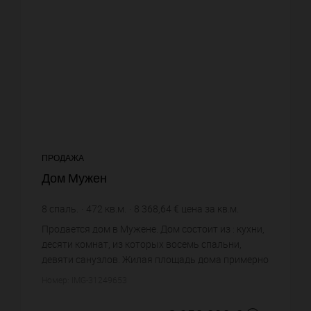
ПРОДАЖА
Дом Мужен
8
спаль.
472
кв.м.
8 368,64 €
цена за кв.м.
Продается дом в Мужене. Дом состоит из : кухни,
десяти комнат, из которых восемь спальни,
девяти санузлов. Жилая площадь дома примерно
: 472 m². Бассейн. Цена объекта 3 950 000 €. ...
Номер: IMG-31249653