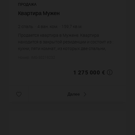
ПРОДАЖА
Квартира Мужен
2
спаль.
4
ван. ком.
159,7
кв.м.
7 983,72 €
цена за кв.м.
Продается квартира в Мужене. Квартира
находится в закрытой резиденции и состоит из :
кухни, пяти комнат, из которых две спальни,
четырех ванных комнат, четырех санузлов.
Номер: IMG-30219232
Жилая площадь квартиры пример...
1 275 000 €
Далее