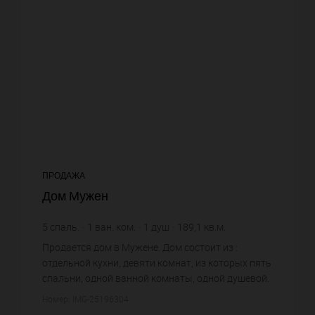
ПРОДАЖА
Дом Мужен
5
спаль.
1
ван. ком.
1
душ
189,1
кв.м.
6 848,23 €
цена за кв.м.
Продается дом в Мужене. Дом состоит из :
отдельной кухни, девяти комнат, из которых пять
спальни, одной ванной комнаты, одной душевой.
Жилая площадь дома примерно : 189 m². Бассейн.
Номер: IMG-25196304
Паркинг. Постройк...