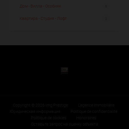
Дом - Вилла - Особняк
9
Квартира - Студия - Лофт
2
Copyright © 2026 Img Prestige
L'agence immobilière
Юридическая информация
Politique de confidentialité
Politique de cookies
Honoraires
Оставьте запрос на оценку объекта