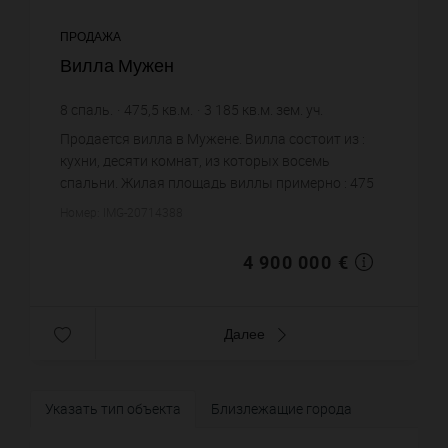
ПРОДАЖА
Вилла Мужен
8
спаль.
475,5
кв.м.
3 185
кв.м. зем. уч.
10 304,94 €
цена за кв.м.
Продается вилла в Мужене. Вилла состоит из :
кухни, десяти комнат, из которых восемь
спальни. Жилая площадь виллы примерно : 475
m². Участок земли: 31.85 сот. Бассейн. Паркинг.
Номер: IMG-20714388
Постройка 1951 года. Ц...
4 900 000 €
Далее
Указать тип объекта
Близлежащие города