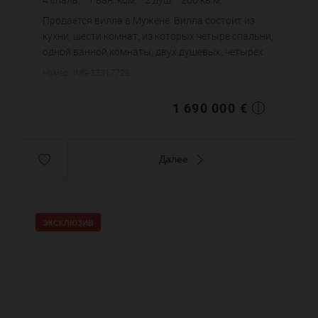
6 500 €
цена за кв.м.
Продается вилла в Мужене. Вилла состоит из :
кухни, шести комнат, из которых четыре спальни,
одной ванной комнаты, двух душевых, четырех
санузлов. Жилая площадь виллы примерно : 260
Номер: IMG-33317728
m². Хороший вид. ...
1 690 000 €
Далее
ЭКСКЛЮЗИВ