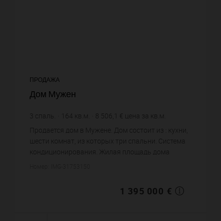
ПРОДАЖА
Дом Мужен
3
спаль.
164
кв.м.
8 506,1 €
цена за кв.м.
Продается дом в Мужене. Дом состоит из : кухни,
шести комнат, из которых три спальни. Система
кондиционирования. Жилая площадь дома
примерно : 164 m². Цена объекта 1 395 000 €. ...
Номер: IMG-31753150
1 395 000 €