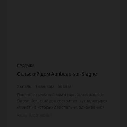
ПРОДАЖА
Сельский дом Auribeau-sur-Siagne
2
спаль.
1
ван. ком.
56
кв.м.
4 196,43 €
цена за кв.м.
Продается сельский дом в городе Auribeau-sur-
Siagne. Сельский дом состоит из : кухни, четырех
комнат, из которых две спальни, одной ванной
комнаты, одного санузла. Жилая площадь
Номер: IMG-31632861
сельского дома пример...