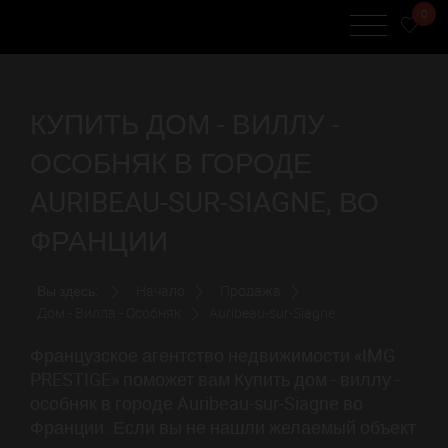
0
КУПИТЬ ДОМ - ВИЛЛУ -
ОСОБНЯК В ГОРОДЕ
AURIBEAU-SUR-SIAGNE, ВО
ФРАНЦИИ
Вы здесь:
Начало
Продажа
Дом - Вилла - Особняк
Auribeau-sur-Siagne
Французское агентство недвижимости «IMG
PRESTIGE» поможет вам Купить дом - виллу -
особняк в городе Auribeau-sur-Siagne во
Франции. Если вы не нашли желаемый объект