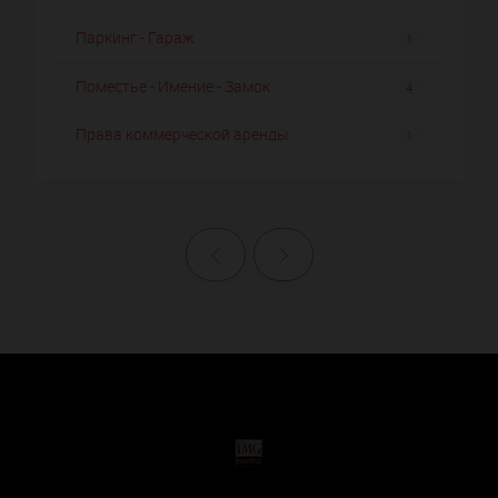
Паркинг - Гараж
1
Поместье - Имение - Замок
4
Права коммерческой аренды
1
Назад
Далее