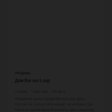
ПРОДАЖА
Дом Bar-sur-Loup
3
спаль.
1
ван. ком.
162
кв.м.
4 314,81 €
цена за кв.м.
Продается дом в городе Bar-sur-Loup. Дом
состоит из : кухни, пяти комнат, из которых три
спальни, одной ванной комнаты, двух санузлов.