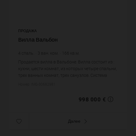
ПРОДАЖА
Вилла Вальбон
4
спаль.
3
ван. ком.
166
кв.м.
6 012,05 €
цена за кв.м.
Продается вилла в Вальбоне. Вилла состоит из :
кухни, шести комнат, из которых четыре спальни,
трех ванных комнат, трех санузлов. Система
кондиционирования. Жилая площадь виллы
Номер: IMG-30682981
примерно : 166 m². Бас...
998 000 €
Далее