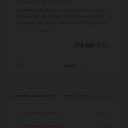
1
спальня
1
душ
47,4
кв.м.
5 696,2 €
цена за кв.м.
Продается дом в Каннах. Дом состоит из : кухни,
двух комнат, из которых одна спальня, одной
душевой, одного санузла. Жилая площадь дома
примерно : 47 m². Постройка 1930 года. Цена
Номер: IMG-31469701
объекта 270 000&nbs...
270 000 €
Далее
Изменить вид объекта
Указать город
Дом - Вилла - Особняк
121
Квартира - Студия - Лофт
193