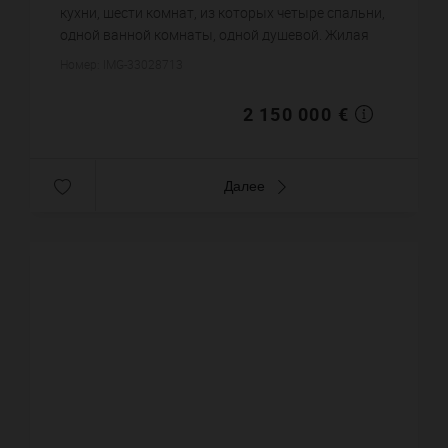
кухни, шести комнат, из которых четыре спальни,
одной ванной комнаты, одной душевой. Жилая
площадь виллы примерно : 250 m². Участок
Номер: IMG-33028713
земли: 28.64 сот. Басс...
2 150 000 €
Далее