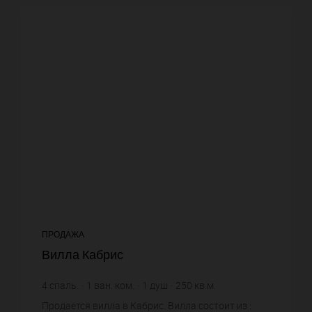
ПРОДАЖА
Вилла Кабрис
4
спаль.
1
ван. ком.
1
душ
250
кв.м.
2 864
кв.м. зем. уч.
8 600 €
цена за кв.м.
Продается вилла в Кабрис. Вилла состоит из :