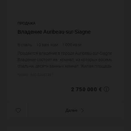
ПРОДАЖА
Владение Auribeau-sur-Siagne
8
спаль.
10
ван. ком.
1 000
кв.м.
2 750 €
цена за кв.м.
Продается владение в городе Auribeau-sur-Siagne.
Владение состоит из : комнат, из которых восемь
спальни, десяти ванных комнат. Жилая площадь
владения примерно : 1000 m². Бассейн. Паркинг.
Номер: IMG-33087391
Постройка ...
2 750 000 €
Далее