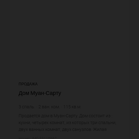
ПРОДАЖА
Дом Муан-Сарту
3
спаль.
2
ван. ком.
115
кв.м.
1 160
кв.м. зем. уч.
9 121,74 €
цена за кв.м.
Продается дом в Муан-Сарту. Дом состоит из :
кухни, четырех комнат, из которых три спальни,
двух ванных комнат, двух санузлов. Жилая
площадь дома примерно : 115 m². Участок земли:
Номер: IMG-33110967