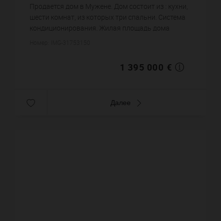
Продается дом в Мужене. Дом состоит из : кухни,
шести комнат, из которых три спальни. Система
кондиционирования. Жилая площадь дома
примерно : 164 m². Цена объекта 1 395 000 €. ...
Номер: IMG-31753150
1 395 000 €
Далее