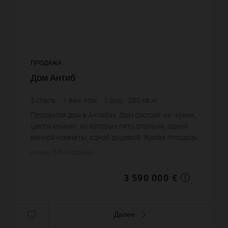
ПРОДАЖА
Дом Антиб
5
спаль.
1
ван. ком.
1
душ
280
кв.м.
12 821,43 €
цена за кв.м.
Продается дом в Антибах. Дом состоит из : кухни,
шести комнат, из которых пять спальни, одной
ванной комнаты, одной душевой. Жилая площадь
дома примерно : 280 m². Вид на море. Бассейн.
Номер: IMG-33028444
Паркинг. Постр...
3 590 000 €
Далее