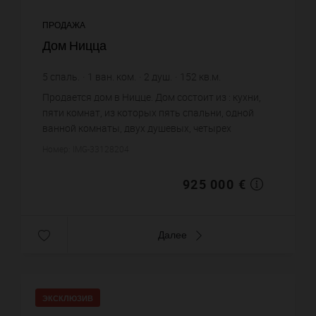
ПРОДАЖА
Дом Ницца
5
спаль.
1
ван. ком.
2
душ.
152
кв.м.
6 085,53 €
цена за кв.м.
Продается дом в Ницце. Дом состоит из : кухни,
пяти комнат, из которых пять спальни, одной
ванной комнаты, двух душевых, четырех
санузлов. Жилая площадь дома примерно : 152
Номер: IMG-33128204
m². Хороший вид. Бассейн. ...
925 000 €
Далее
ЭКСКЛЮЗИВ