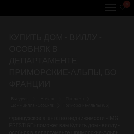
0
КУПИТЬ ДОМ - ВИЛЛУ -
ОСОБНЯК В
ДЕПАРТАМЕНТЕ
ПРИМОРСКИЕ-АЛЬПЫ, ВО
ФРАНЦИИ
Вы здесь:
Начало
Продажа
Дом - Вилла - Особняк
Приморские-Альпы (06)
Французское агентство недвижимости «IMG
PRESTIGE» поможет вам Купить дом - виллу -
особняк в департаменте Приморские-Альпы