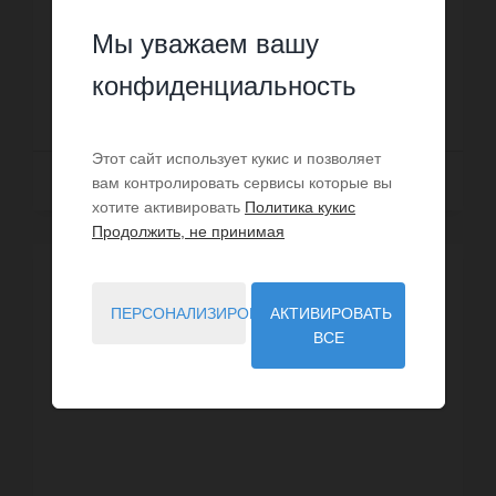
трех ванных комнат, двух душевых, двух
санузлов. Жилая площадь виллы примерно : 360
Мы уважаем вашу
Номер: IMG-33050687
m². Бассейн. Постройка 1971 ...
конфиденциальность
1 540 000 €
Этот сайт использует кукис и позволяет
Далее
вам контролировать сервисы которые вы
хотите активировать
Политика кукис
Продолжить, не принимая
ПЕРСОНАЛИЗИРОВАТЬ
АКТИВИРОВАТЬ
ВСЕ