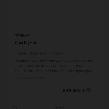
ПРОДАЖА
Дом Мужен
3
спаль.
2
ван. ком.
121
кв.м.
7 016,53 €
цена за кв.м.
Продается дом в Мужене. Дом состоит из : кухни,
пяти комнат, из которых три спальни, двух
ванных комнат. Жилая площадь дома примерно :
121 m². Бассейн. Цена объекта 849 000 €. ...
Номер: IMG-32234180
849 000 €
Далее