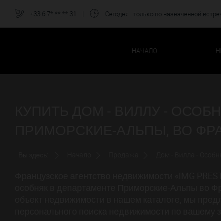
+33.6.7*.**.**.31
|
Сегодня
: только по назначенной встре
НАЧАЛО
Н
КУПИТЬ ДОМ - ВИЛЛУ - ОСОБ
ПРИМОРСКИЕ-АЛЬПЫ, ВО ФР
Вы здесь:
Начало
Продажа
Дом - Вилла - Особн
Французское агентство недвижимости «IMG PRESTI
особняк в департаменте Приморские-Альпы во Ф
объект недвижимости в нашем каталоге, мы пред
персонального поиска недвижимости по вашему з