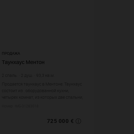
7+
voir plu
ПРОДАЖА
Таунхаус Ментон
2
спаль.
2
душ.
93,3
кв.м.
7 770,63 €
цена за кв.м.
Продается таунхаус в Ментоне. Таунхаус
состоит из : оборудованной кухни,
четырех комнат, из которых две спальни,
двух душевых, двух санузлов. Жилая
Номер: IMG-31283018
площадь таунхауса примерно : 93 m².
Постройка 1700 ...
725 000 €