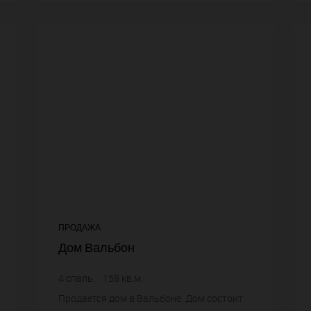
ПРОДАЖА
Дом Вальбон
4
спаль.
158
кв.м.
11 265,82 €
цена за кв.м.
Продается дом в Вальбоне. Дом состоит