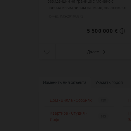
резиденции на границе с Монако с
панорамным видом на море, недалеко от
загородного клуба Монте-Карло и пляжа
Номер: IMG-29196872
Монте-Карло. Она состоит на первом
уровне из прихожей, гостин...
5 500 000 €
Далее
Изменить вид объекта
Указать город
Дом - Вилла - Особняк
П
120
Квартира - Студия -
П
193
Лофт
З