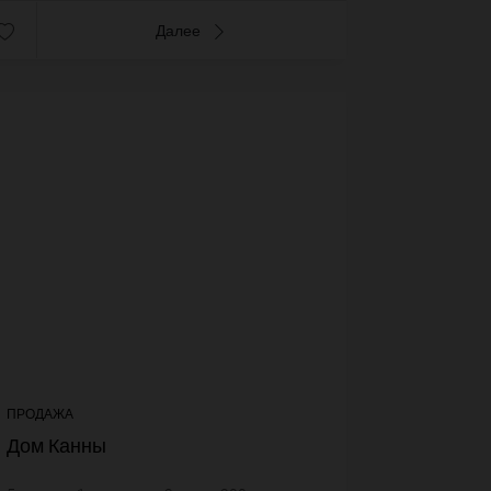
Далее
26+
voi
ПРОДАЖА
Дом Канны