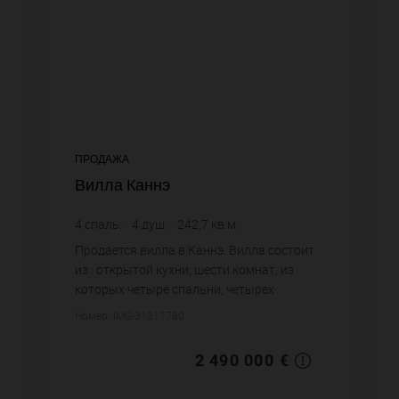
ПРОДАЖА
Вилла Каннэ
4
спаль.
4
душ.
242,7
кв.м.
800
кв.м. зем. уч.
Продается вилла в Каннэ. Вилла состоит
10 259,58 €
цена за кв.м.
из : открытой кухни, шести комнат, из
которых четыре спальни, четырех
душевых, двух санузлов. Система
Номер: IMG-31311780
кондиционирования. Жилая площадь
виллы примерно : 242 m². ...
2 490 000 €