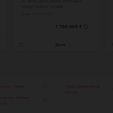
из : кухни, шести комнат, из которых
четыре спальни. Система
кондиционирования. Жилая площадь
Номер: IMG-30693365
дома примерно : 158 m². Хороший вид.
Бассейн. Цена объекта 1 780 00...
1 780 000 €
Далее
аркинг - Гараж
Права коммерческой
1
аренды
оместье - Имение -
4
амок