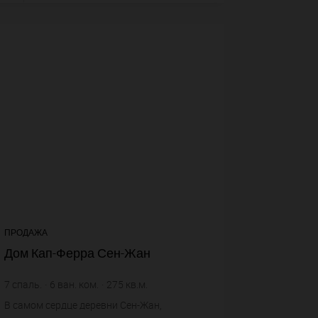
13+
voi
ПРОДАЖА
Дом Кап-Ферра Сен-Жан
7
спаль.
6
ван. ком.
275
кв.м.
315
кв.м. зем. уч.
В самом сердце деревни Сен-Жан,
17 818,18 €
цена за кв.м.