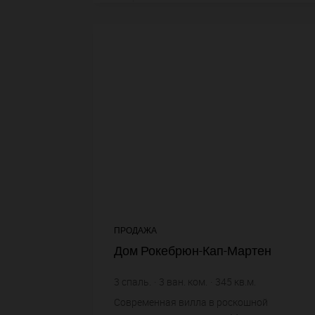
ПРОДАЖА
Дом Рокебрюн-Кап-Мартен
3
спаль.
3
ван. ком.
345
кв.м.
435
кв.м. зем. уч.
Современная вилла в роскошной
15 942,03 €
цена за кв.м.