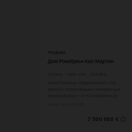
ПРОДАЖА
Дом Рокебрюн-Кап-Мартен
4
спаль.
4
ван. ком.
264
кв.м.
1 000
кв.м. зем. уч.
Аммо Рокбрюн. Недвижимость под
28 409,09 €
цена за кв.м.
ремонт с потрясающим панорамным
видом на море — от Кап-Мартена до
Бордигеры. Расположена в тихом жилом
Номер: IMG-29196909
районе всего в 10 минутах от Монако, на
ровном участке с бассейном...
7 500 000 €