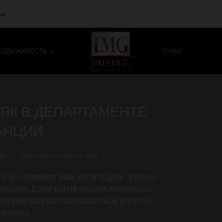
че
ЕДВИЖИМОСТЬ
О НАС
НЯК В ДЕПАРТАМЕНТЕ
АНЦИИ
як
Приморские-Альпы (06)
GE» поможет вам Купить дом - виллу -
ранции. Если вы не нашли желаемый
лагаем вам воспользоваться услугой
апросу.