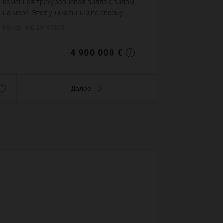
каменная трехуровневая вилла с видом
на море. Этот уникальный по своему
стилю особняк был полностью
Номер: IMG-29196865
отремонтирован и предлагает хороший
ремонт. Он состоит из главной ви...
4 900 000 €
Далее
1