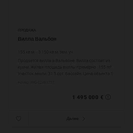
ПРОДАЖА
Вилла Вальбон
155
кв.м.
3 150
кв.м. зем. уч.
9 645,16 €
цена за кв.м.
Продается вилла в Вальбоне. Вилла состоит из :
кухни. Жилая площадь виллы примерно : 155 m².
Участок земли: 31.5 сот. Бассейн. Цена объекта 1
495 000 €. ...
Номер: IMG-32493757
1 495 000 €
Далее