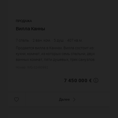
ПРОДАЖА
Вилла Канны
7
спаль.
2
ван. ком.
5
душ.
407
кв.м.
18 304,67 €
цена за кв.м.
Продается вилла в Каннах. Вилла состоит из :
кухни, комнат, из которых семь спальни, двух
ванных комнат, пяти душевых, трех санузлов.
Жилая площадь виллы примерно : 407 m². Вид на
Номер: IMG-32493992
море. Постройка 19...
7 450 000 €
Далее