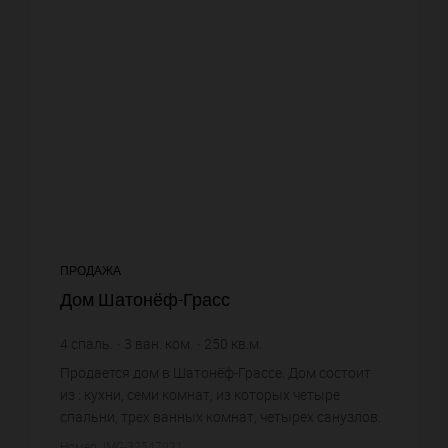
ПРОДАЖА
Дом Шатонёф-Грасс
4
спаль.
3
ван. ком.
250
кв.м.
11 960 €
цена за кв.м.
Продается дом в Шатонёф-Грассе. Дом состоит
из : кухни, семи комнат, из которых четыре
спальни, трех ванных комнат, четырех санузлов.
Жилая площадь дома примерно : 250 m². Вид на
Номер: IMG-32547021