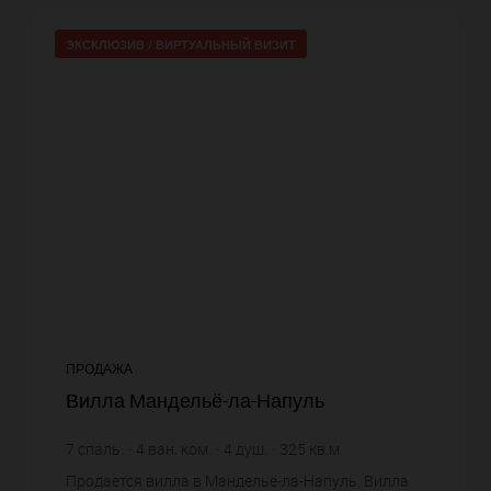
ЭКСКЛЮЗИВ /
ВИРТУАЛЬНЫЙ ВИЗИТ
ПРОДАЖА
Вилла Мандельё-ла-Напуль
7
спаль.
4
ван. ком.
4
душ.
325
кв.м.
4 600 €
цена за кв.м.
Продается вилла в Мандельё-ла-Напуль. Вилла