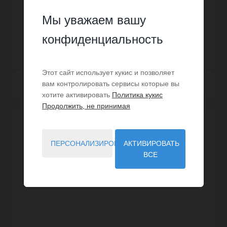
четыре спальни, одной ванной комнаты, одной
душевой, трех санузлов. Жилая площадь виллы
Мы уважаем вашу
Номер: IMG-32493758
примерно : 133 m². Участок...
конфиденциальность
745 000 €
Этот сайт использует кукис и позволяет
Далее
вам контролировать сервисы которые вы
хотите активировать
Политика кукис
Продолжить, не принимая
ЭКСКЛЮЗИВ
ПЕРСОНАЛИЗИРОВАТЬ
АКТИВИРОВАТЬ
ВСЕ