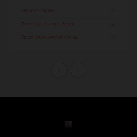
Паркинг - Гараж
1
Поместье - Имение - Замок
4
Права коммерческой аренды
1
Назад
Далее