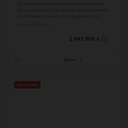
6 000
кв.м. зем. уч.
8 940,3 €
цена за кв.м.
Продается вилла в Ментоне. Вилла состоит из :
кухни, семи комнат, из которых четыре спальни,
одной ванной комнаты, трех душевых, пяти
санузлов. Жилая площадь виллы примерно : 335
Номер: IMG-31283019
m². Участок земли: 6...
2 995 000 €
Далее
ЭКСКЛЮЗИВ