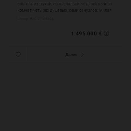
состоит из : кухни, семь спальни, четырех ванных
комнат, четырех душевых, семи санузлов. Жилая
площадь виллы примерно : 325 m². Бассейн.
Номер: IMG-32306804
Паркинг. Цена объе...
1 495 000 €
Далее