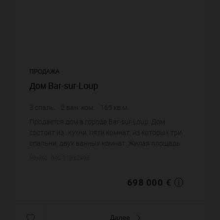
ПРОДАЖА
Дом Bar-sur-Loup
3
спаль.
2
ван. ком.
165
кв.м.
4 230,3 €
цена за кв.м.
Продается дом в городе Bar-sur-Loup. Дом
состоит из : кухни, пяти комнат, из которых три
спальни, двух ванных комнат. Жилая площадь
дома примерно : 165 m². Хороший вид. Бассейн.
Номер: IMG-31832496
Постройка 1950 года. ...
698 000 €
Далее