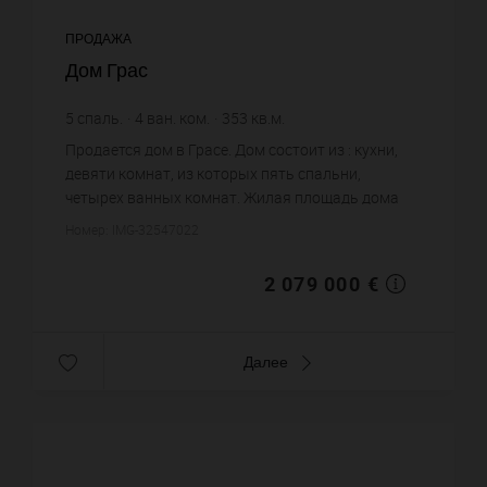
ПРОДАЖА
Дом Грас
5
спаль.
4
ван. ком.
353
кв.м.
5 889,52 €
цена за кв.м.
Продается дом в Грасе. Дом состоит из : кухни,
девяти комнат, из которых пять спальни,
четырех ванных комнат. Жилая площадь дома
примерно : 353 m². Бассейн. Паркинг. Цена
Номер: IMG-32547022
объекта 2 079 000 €. ...
2 079 000 €
Далее