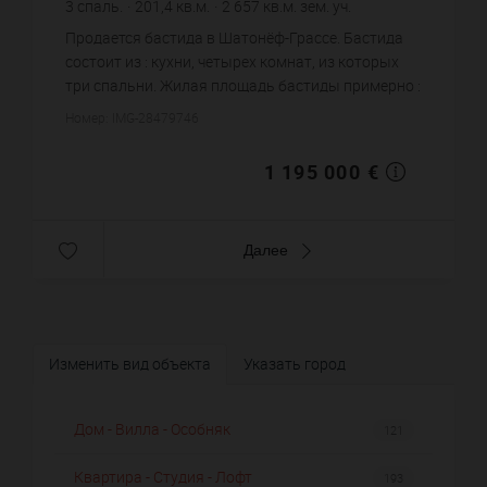
3
спаль.
201,4
кв.м.
2 657
кв.м. зем. уч.
5 933,47 €
цена за кв.м.
Продается бастида в Шатонёф-Грассе. Бастида
состоит из : кухни, четырех комнат, из которых
три спальни. Жилая площадь бастиды примерно :
201 m². Участок земли: 26.57 сот. Бассейн. Цена
Номер: IMG-28479746
объекта 1 195 ...
1 195 000 €
Далее
Изменить вид объекта
Указать город
Дом - Вилла - Особняк
121
Квартира - Студия - Лофт
193