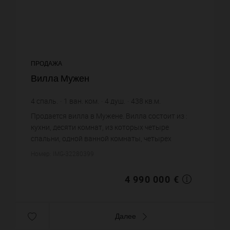
ПРОДАЖА
Вилла Мужен
4
спаль.
1
ван. ком.
4
душ.
438
кв.м.
5 578
кв.м. зем. уч.
11 392,69 €
цена за кв.м.
Продается вилла в Мужене. Вилла состоит из :
кухни, десяти комнат, из которых четыре
спальни, одной ванной комнаты, четырех
душевых, двух санузлов. Система
Номер: IMG-32280399
кондиционирования. Жилая площадь виллы
прим...
4 990 000 €
Далее