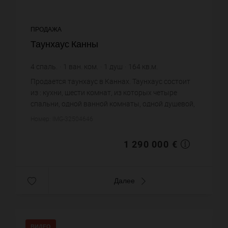
ПРОДАЖА
Таунхаус Канны
4
спаль.
1
ван. ком.
1
душ
164
кв.м.
7 865,85 €
цена за кв.м.
Продается таунхаус в Каннах. Таунхаус состоит
из : кухни, шести комнат, из которых четыре
спальни, одной ванной комнаты, одной душевой,
двух санузлов. Жилая площадь таунхауса
Номер: IMG-32504646
примерно : 164 m². Постр...
1 290 000 €
Далее
ВИДЕО