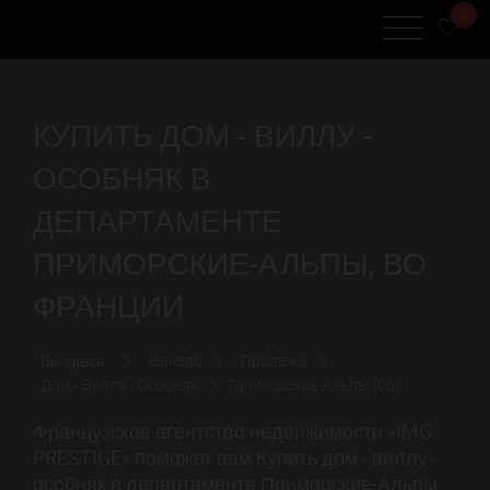
0
КУПИТЬ ДОМ - ВИЛЛУ -
ОСОБНЯК В
ДЕПАРТАМЕНТЕ
ПРИМОРСКИЕ-АЛЬПЫ, ВО
ФРАНЦИИ
Вы здесь:
Начало
Продажа
Дом - Вилла - Особняк
Приморские-Альпы (06)
Французское агентство недвижимости «IMG
PRESTIGE» поможет вам Купить дом - виллу -
особняк в департаменте Приморские-Альпы